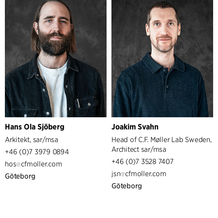
Service
Architecture & Interior Design
Hans Ola Sjöberg
Joakim Svahn
Arkitekt, sar/msa
Head of C.F. Møller Lab Sweden,
Architect sar/msa
+46 (0)7 3979 0894
+46 (0)7 3528 7407
hos
cfmoller.com
jsn
cfmoller.com
Göteborg
Göteborg