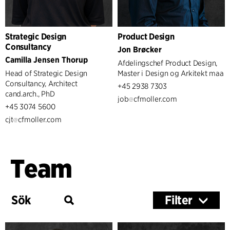
Strategic Design
Product Design
Consultancy
Jon Brøcker
Camilla Jensen Thorup
Afdelingschef Product Design,
Head of Strategic Design
Master i Design og Arkitekt maa
Consultancy, Architect
+45 2938 7303
cand.arch., PhD
job
cfmoller.com
+45 3074 5600
cjt
cfmoller.com
Team
Filter