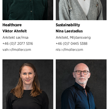
Healthcare
Sustainability
Viktor Ahnfelt
Nina Laestadius
Arkitekt sar/msa
Arkitekt, Miljöansvarig
+46 (0)7 2077 5316
+46 (0)7 0445 5388
vah
cfmoller.com
nls
cfmoller.com