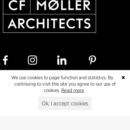
We use cookies to page function and statistics. By
✖
Cookie policy
Data ethics policy
Privacy policy
continuing to visit this site you agree to our use of
cookies.
Read more
Whistleblower
Ok, I accept cookies