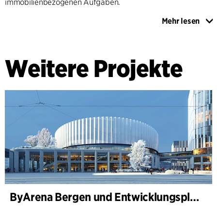
immobilienbezogenen Aufgaben.
Mehr lesen
Die größte Veränderung in den kommenden Jahren wird die
Integration des The Globe Arena Areals in das neue Slakthus
Areal sein, das eines der größten Entwicklungsprojekte
Weitere Projekte
Stockholms ist, sowie die Instandhaltungsarbeiten an der
Arena. Mit einem Durchmesser von 110 Metern und einem
Dach von 85 Metern ist die The Globe Arena das größte
kugelförmige Gebäude der Welt. Die 1989 eingeweihte
Arena wurde von Berg Arkitektkontor (seit 2007 Teil von
C.F. Møller Architects) entworfen.
ByArena Bergen und Entwicklungsplan für Nygårdstangen