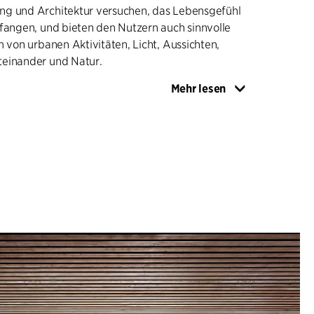
g und Architektur versuchen, das Lebensgefühl
ufangen, und bieten den Nutzern auch sinnvolle
m von urbanen Aktivitäten, Licht, Aussichten,
einander und Natur.
Mehr lesen
rinnert an die räumlichen Merkmale der
ee-Struktur, wie man sie von diesem besonderen
ennt, und schafft so ein absolut zeitgenössisches
 in die Zukunft weist.
 breite Palette von Begegnungen zwischen
rationen ermöglichen, ohne dabei das
sammenspiel des Hauses mit seiner Umgebung,
eit und der Sicherheit seiner Nutzer und
einträchtigen.