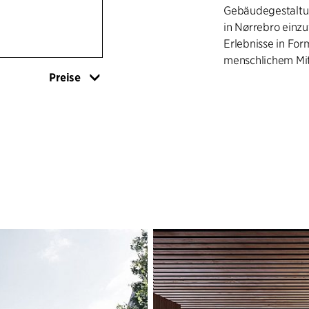
Gebäudegestaltun
in Nørrebro einz
Erlebnisse in For
menschlichem Mit
Preise
Die Architektur e
klassischen Karr
Ort in Nørrebro k
Gebäude, das auch
Sølund wird eine
Nutzern und Gene
grundlegende Zu
seiner Friedlichk
Mitarbeiter zu be