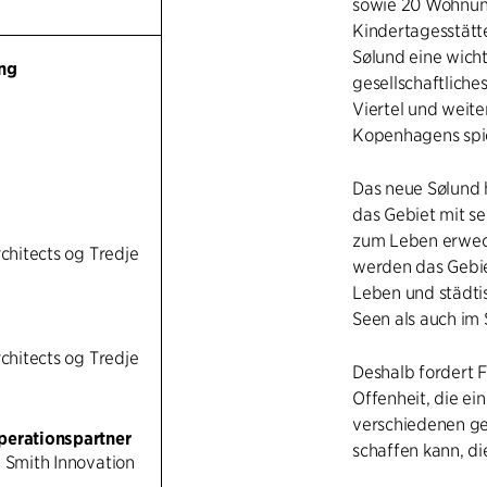
sowie 20 Wohnung
Kindertagesstätt
Sølund eine wicht
ng
gesellschaftlich
Viertel und weite
Kopenhagens spi
Das neue Sølund h
das Gebiet mit s
zum Leben erweck
rchitects og Tredje
werden das Gebie
Leben und städtis
Seen als auch im 
rchitects og Tredje
Deshalb fordert 
Offenheit, die e
verschiedenen ge
perationspartner
schaffen kann, di
g Smith Innovation