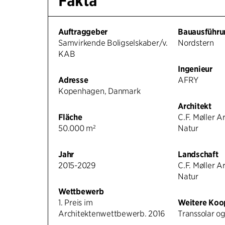
Fakta
Auftraggeber
Bauausführu
Samvirkende Boligselskaber/v.
Nordstern
KAB
Ingenieur
Adresse
AFRY
Kopenhagen, Danmark
Architekt
Fläche
C.F. Møller A
50.000 m²
Natur
Jahr
Landschaft
2015-2029
C.F. Møller A
Natur
Wettbewerb
1. Preis im
Weitere Koo
Architektenwettbewerb. 2016
Transsolar o