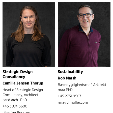
Strategic Design
Sustainability
Consultancy
Rob Marsh
Camilla Jensen Thorup
Bæredygtighedschef, Arkitekt
Head of Strategic Design
maa PhD
Consultancy, Architect
+45 2751 9507
cand.arch., PhD
rma
cfmoller.com
+45 3074 5600
cjt
cfmoller.com