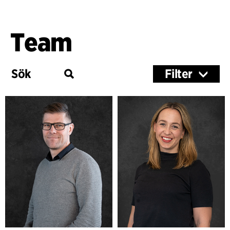
Team
Filter
Service
Architecture & Interior Design
Healthcare
Landscape & Urbanism
Ledning
Partners
Managers