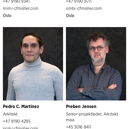
+47 9190 9341
+47 9190 9711
mim
cfmoller.com
omb
cfmoller.com
Oslo
Oslo
Pedro C. Martinez
Preben Jensen
Arkitekt
Senior projektleder, Arkitekt
maa
+47 9190 4295
+45 3016 8411
pcm
cfmoller.com