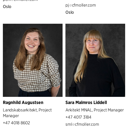
pj
cfmoller.com
Oslo
Oslo
Ragnhild Augustsen
Sara Malmros Liddell
Landskabsarkitekt, Project
Arkitekt MNAL, Project Manager
Manager
+47 4017 3184
+47 4018 8602
sml
cfmoller.com