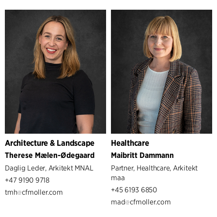
Architecture & Landscape
Healthcare
Therese Mælen-Ødegaard
Maibritt Dammann
Daglig Leder, Arkitekt MNAL
Partner, Healthcare, Arkitekt
maa
+47 9190 9718
+45 6193 6850
tmh
cfmoller.com
mad
cfmoller.com