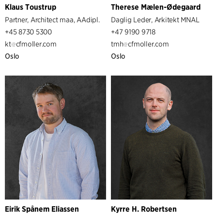
Klaus Toustrup
Therese Mælen-Ødegaard
Partner, Architect maa, AAdipl.
Daglig Leder, Arkitekt MNAL
+45 8730 5300
+47 9190 9718
kt
cfmoller.com
tmh
cfmoller.com
Oslo
Oslo
Eirik Spånem Eliassen
Kyrre H. Robertsen