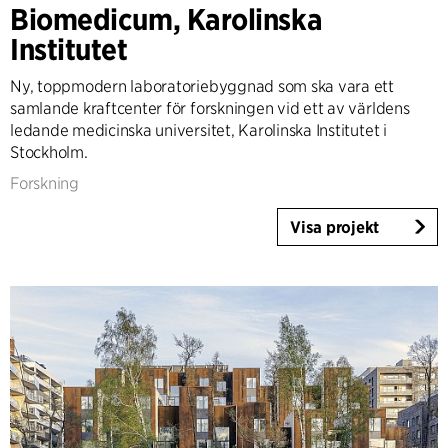
Biomedicum, Karolinska
Land
Institutet
Danmark
Ny, toppmodern laboratoriebyggnad som ska vara ett
Norge
samlande kraftcenter för forskningen vid ett av världens
Sverige
ledande medicinska universitet, Karolinska Institutet i
United Kingdom
Stockholm.
Tyskland
Forskning
Andra
Visa projekt