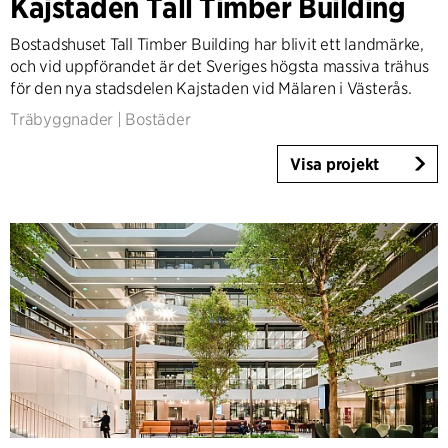
Kajstaden Tall Timber Building
Expertis
Bostadshuset Tall Timber Building har blivit ett landmärke,
Architecture & Interior Design
och vid uppförandet är det Sveriges högsta massiva trähus
Landscape & Urbanism
för den nya stadsdelen Kajstaden vid Mälaren i Västerås.
Healthcare
Träbyggnader
|
Bostäder
Product Design
Visa projekt
Client Consultancy
Workplace Design
År
2025-2026
2023-2024
2021-2022
2010-2020
2000-2009
1923-1999