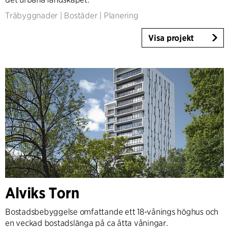
Träbyggnader
|
Bostäder
|
Planering
Visa projekt
Alviks Torn
Bostadsbebyggelse omfattande ett 18-vånings höghus och
en veckad bostadslänga på ca åtta våningar.