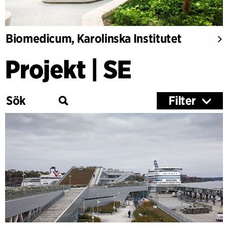
Biomedicum, Karolinska Institutet
Projekt | SE
Filter
Kategori
Utbildning
Kultur
Hälsa
Forskning
Träbyggnader
Kontor & Kommersiellt