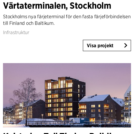
Värtaterminalen, Stockholm
Höghus
Industri
Stockholms nya färjeterminal för den fasta färjeförbindelsen
Infrastruktur
till Finland och Baltikum.
Sport/Event
Infrastruktur
Bostäder
Allmännyttiga bostäder
Visa projekt
Särskilt boende
Villor
Renovering & Transformation
Interiör
Landskap
Klimatanpassning
Planering
Product Design
Kundrådgivning
Workplace Design