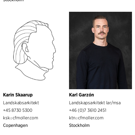
Karin Skaarup
Karl Garzón
Landskabsarkitekt
Landskapsarkitekt lar/msa
+45 8730 5300
+46 (0)7 3610 2451
ksk
cfmoller.com
ktn
cfmoller.com
Copenhagen
Stockholm