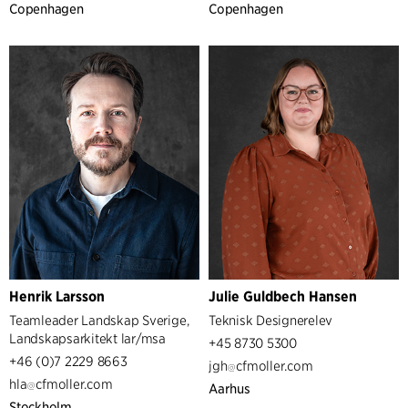
Copenhagen
Copenhagen
Henrik Larsson
Julie Guldbech Hansen
Teamleader Landskap Sverige,
Teknisk Designerelev
Landskapsarkitekt lar/msa
+45 8730 5300
+46 (0)7 2229 8663
jgh
cfmoller.com
hla
cfmoller.com
Aarhus
Stockholm