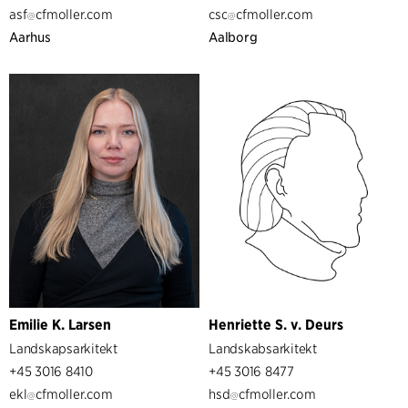
asf
cfmoller.com
csc
cfmoller.com
Aarhus
Aalborg
Emilie K. Larsen
Henriette S. v. Deurs
Landskapsarkitekt
Landskabsarkitekt
+45 3016 8410
+45 3016 8477
ekl
cfmoller.com
hsd
cfmoller.com