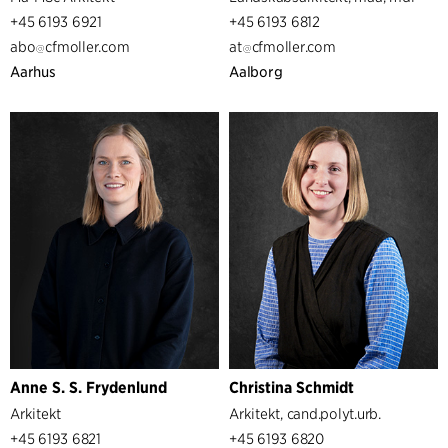
+45 6193 6921
+45 6193 6812
abo
cfmoller.com
at
cfmoller.com
Aarhus
Aalborg
Anne S. S. Frydenlund
Christina Schmidt
Arkitekt
Arkitekt, cand.polyt.urb.
+45 6193 6821
+45 6193 6820