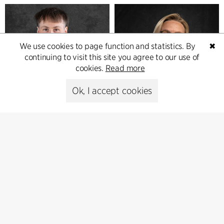
We use cookies to page function and statistics. By
✖
continuing to visit this site you agree to our use of
cookies.
Read more
Ok, I accept cookies
Kasper Brogaard
Katja Karlsen
Landskabsarkitekt
Landskabsarkitekt
+45 6193 6955
+45 3016 8406
kbr
cfmoller.com
kka
cfmoller.com
Aarhus
Copenhagen