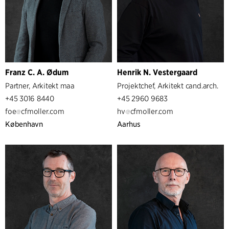
Franz C. A. Ødum
Henrik N. Vestergaard
Partner, Arkitekt maa
Projektchef, Arkitekt cand.arch.
+45 3016 8440
+45 2960 9683
foe
cfmoller.com
hv
cfmoller.com
København
Aarhus