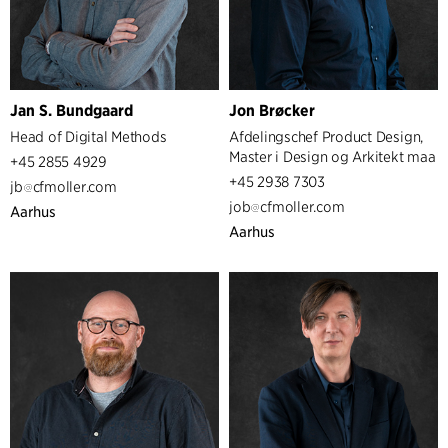
Jan S. Bundgaard
Jon Brøcker
Head of Digital Methods
Afdelingschef Product Design,
Master i Design og Arkitekt maa
+45 2855 4929
+45 2938 7303
jb
cfmoller.com
job
cfmoller.com
Aarhus
Aarhus