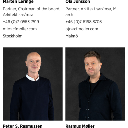
Mårten Leringe
Ola Jonsson
Partner, Chairman of the board,
Partner, Arkitekt sar/msa, M.
Arkitekt sar/msa
arch
+46 (0)7 0563 7519
+46 (0)7 6168 8708
mle
cfmoller.com
ojn
cfmoller.com
Stockholm
Malmö
Peter S. Rasmussen
Rasmus Møller