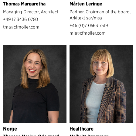
Thomas Margaretha
Mårten Leringe
Managing Director, Architect
Partner, Chairman of the board,
Arkitekt sar/msa
+49 17 3436 0780
+46 (0)7 0563 7519
tma
cfmoller.com
mle
cfmoller.com
Norge
Healthcare