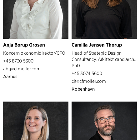
Healthcare
Strategic Design Consultancy
Ledelse
Partnere
CEO
Associeret Partner
Managers
Anja Borup Grosen
Camilla Jensen Thorup
Koncern økonomidirektør/CFO
Head of Strategic Design
Business support
Consultancy, Arkitekt cand.arch.,
+45 8730 5300
PhD
HR
Kommunikation
abg
cfmoller.com
+45 3074 5600
IT
Administration
Aarhus
cjt
cfmoller.com
København
Kontorer
Aarhus
Stockholm
København
Berlin
Aalborg
Malmö
Oslo
Göteborg
London