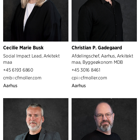
Cecilie Marie Busk
Christian P. Gadegaard
Social Impact Lead, Arkitekt
Afdelingschef, Aarhus, Arkitekt
maa
maa, Byggeøkonom MDB
+45 6193 6860
+45 3016 8461
cmb
cfmoller.com
cpi
cfmoller.com
Aarhus
Aarhus