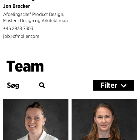
Jon Brøcker
Afdelingschef Product Design,
Master i Design og Arkitekt maa
+45 2938 7303
job
cfmoller.com
Team
Filter
Services
Architecture & Interior Design
Client Consultancy
Landscape & Urbanism
Workplace Design
Product Design
Sustainability