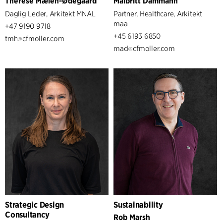
Therese Mælen-Ødegaard
Maibritt Dammann
Daglig Leder, Arkitekt MNAL
Partner, Healthcare, Arkitekt
maa
+47 9190 9718
+45 6193 6850
tmh
cfmoller.com
mad
cfmoller.com
Strategic Design
Sustainability
Consultancy
Rob Marsh