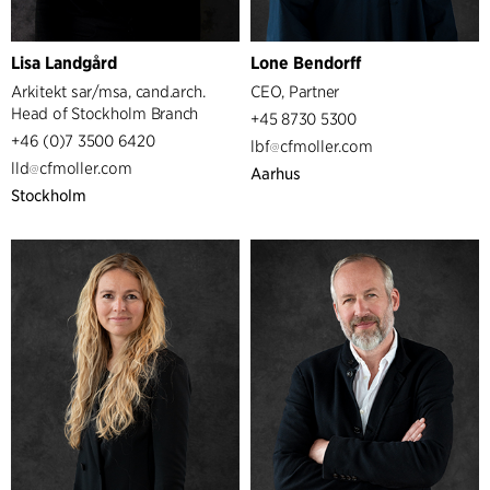
Lisa Landgård
Lone Bendorff
Arkitekt sar/msa, cand.arch.
CEO, Partner
Head of Stockholm Branch
+45 8730 5300
+46 (0)7 3500 6420
lbf
cfmoller.com
lld
cfmoller.com
Aarhus
Stockholm