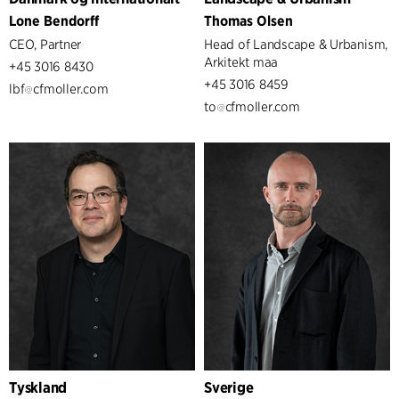
Lone Bendorff
Thomas Olsen
CEO, Partner
Head of Landscape & Urbanism,
Arkitekt maa
+45 3016 8430
+45 3016 8459
lbf
cfmoller.com
to
cfmoller.com
Tyskland
Sverige