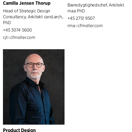
Camilla Jensen Thorup
Bæredygtighedschef, Arkitekt
Head of Strategic Design
maa PhD
Consultancy, Arkitekt cand.arch.,
+45 2751 9507
PhD
rma
cfmoller.com
+45 3074 5600
cjt
cfmoller.com
Product Design