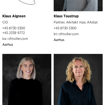
Klaus Algreen
Klaus Toustrup
CIO
Partner, Arkitekt maa, AAdipl.
+45 8730 5300
+45 8730 5300
+45 2339 9772
kt
cfmoller.com
ka
cfmoller.com
Aarhus
Aarhus