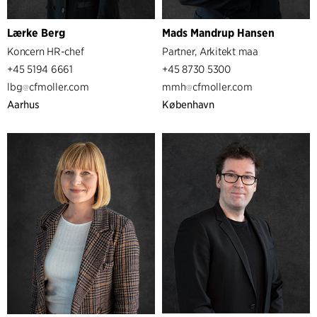
Lærke Berg
Mads Mandrup Hansen
Koncern HR-chef
Partner, Arkitekt maa
+45 5194 6661
+45 8730 5300
lbg
cfmoller.com
mmh
cfmoller.com
Aarhus
København