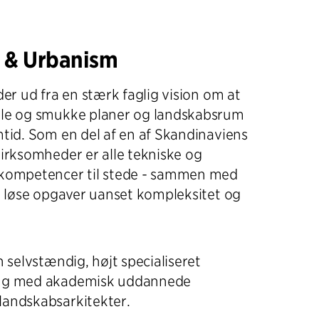
 & Urbanism
der ud fra en stærk faglig vision om at
lle og smukke planer og landskabsrum
mtid. Som en del af en af Skandinaviens
virksomheder er alle tekniske og
 kompetencer til stede - sammen med
at løse opgaver uanset kompleksitet og
n selvstændig, højt specialiseret
ing med akademisk uddannede
landskabsarkitekter.