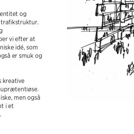
dentitet og
rafikstruktur.
g
r vi efter at
niske idé, som
 også er smuk og
 kreative
t uprætentiøse.
tiske, men også
t i et
.