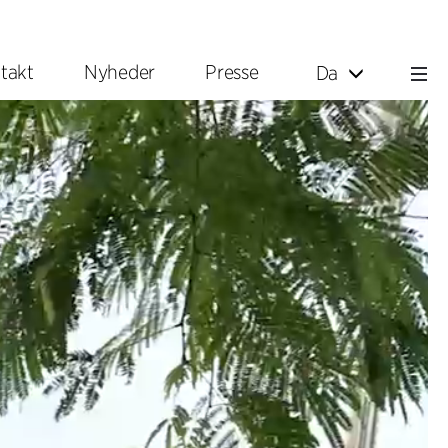
takt
Nyheder
Presse
Da