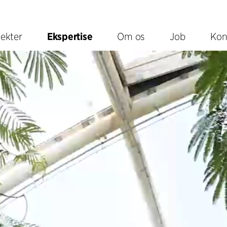
jekter
Ekspertise
Om os
Job
Kon