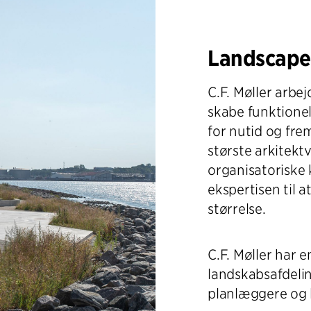
Landscape
C.F. Møller arbej
skabe funktione
for nutid og fre
største arkitekt
organisatoriske
ekspertisen til 
størrelse.
C.F. Møller har e
landskabsafdel
planlæggere og 