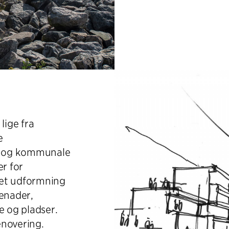
 lige fra
e
ge og kommunale
er for
ret udformning
enader,
e og pladser.
enovering.