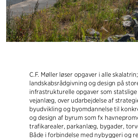
C.F. Møller løser opgaver i alle skalatrin;
landskabsrådgivning og design på stor
infrastrukturelle opgaver som statsli
vejanlæg, over udarbejdelse af strategi
byudvikling og byomdannelse til konk
og design af byrum som fx havneprom
trafikarealer, parkanlæg, bygader, torv
Både i forbindelse med nybyggeri og r