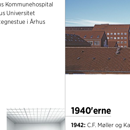
hus Kommunehospital
s Universitet
 tegnestue i Århus
1940'erne
1942:
C.F. Møller og Ka