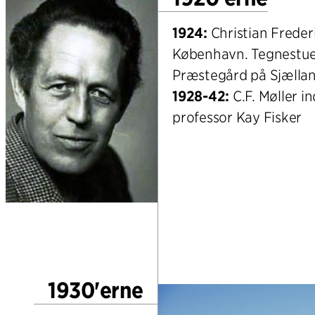
1924:
Christian Frederi
København. Tegnestues
Præstegård på Sjælla
1928-42:
C.F. Møller 
professor Kay Fisker
1930'erne