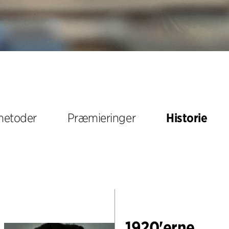
 metoder
Præmieringer
Historie
1920'erne