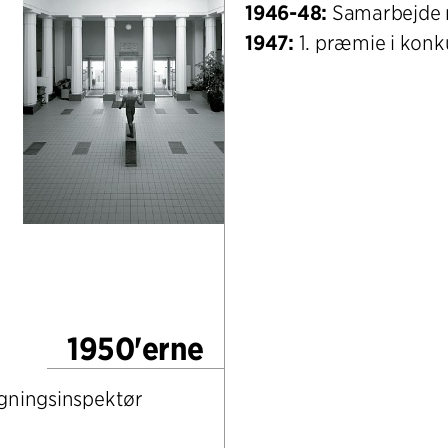
1946-48:
Samarbejde 
1947:
1. præmie i kon
1950'erne
ygningsinspektør