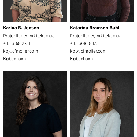
Karina B. Jensen
Katarina Bramsen Buhl
Projektleder, Arkitekt maa
Projektleder, Arkitekt maa
+45 3168 2731
+45 3016 8473
kbj
cfmoller.com
kbb
cfmoller.com
København
København