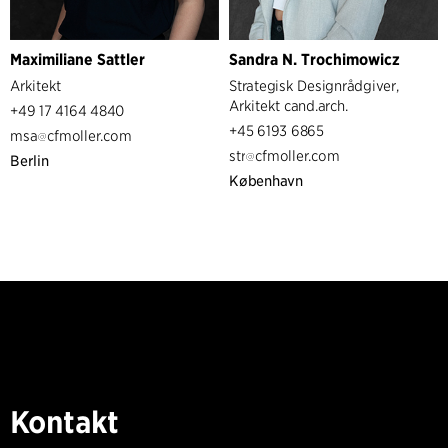
Maximiliane Sattler
Sandra N. Trochimowicz
Arkitekt
Strategisk Designrådgiver,
Arkitekt cand.arch.
+49 17 4164 4840
+45 6193 6865
msa
cfmoller.com
str
cfmoller.com
Berlin
København
Kontakt