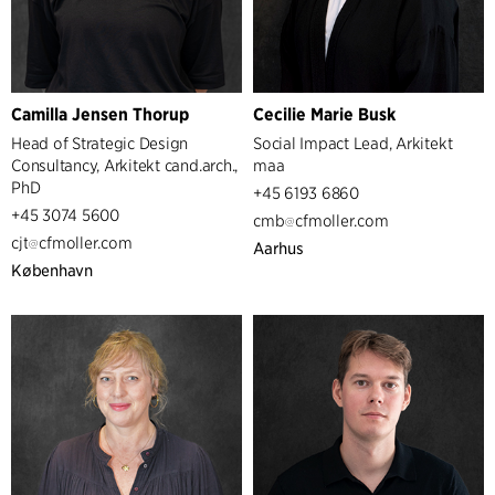
Camilla Jensen Thorup
Cecilie Marie Busk
Head of Strategic Design
Social Impact Lead, Arkitekt
Consultancy, Arkitekt cand.arch.,
maa
PhD
+45 6193 6860
+45 3074 5600
cmb
cfmoller.com
cjt
cfmoller.com
Aarhus
København