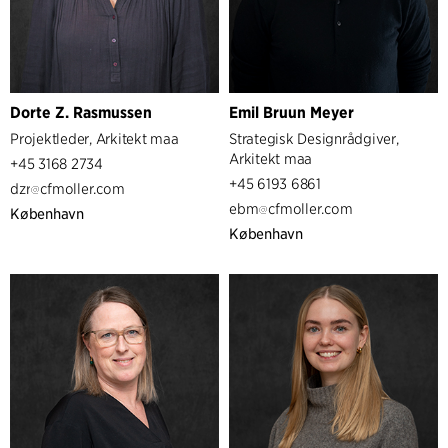
Dorte Z. Rasmussen
Emil Bruun Meyer
Projektleder, Arkitekt maa
Strategisk Designrådgiver,
Arkitekt maa
+45 3168 2734
+45 6193 6861
dzr
cfmoller.com
ebm
cfmoller.com
København
København