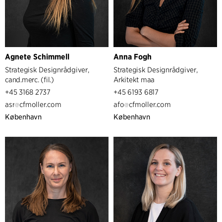
Agnete Schimmell
Anna Fogh
Strategisk Designrådgiver,
Strategisk Designrådgiver,
cand.merc. (fil.)
Arkitekt maa
+45 3168 2737
+45 6193 6817
asr
cfmoller.com
afo
cfmoller.com
København
København