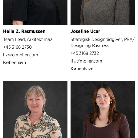
Helle Z. Rasmussen
Josefine Ucar
Team Lead, Arkitekt maa
Strategisk Designrådgiver, PBA/
Design og Business
+45 3168 2730
+45 3168 2732
hzr
cfmoller.com
jf
cfmoller.com
København
København