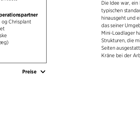
Die Idee war, ein
typischen standa
perationspartner
hinausgeht und ei
 og Chrisplant
das seiner Umgebu
et
Mini-Loadlager ha
ske
Strukturen, die m
læg)
Seiten ausgestatt
Kräne bei der Ar
Im gesamten Gebä
Preise
hereinzulassen u
und den Aussicht
zu schaffen. Bei
Nachhaltigkeit g
Recyclingmateria
und die Verwendu
Biodiesel zum He
insgesamt etwa 5
mit Eichenwälder