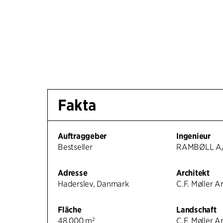
Fakta
Auftraggeber
Ingenieur
Bestseller
RAMBØLL A
Adresse
Architekt
Haderslev, Danmark
C.F. Møller A
Fläche
Landschaft
48.000 m²
C.F. Møller A