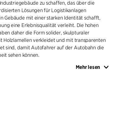
 Industriegebäude zu schaffen, das über die
rdisierten Lösungen für Logistikanlagen
n Gebäude mit einer starken Identität schafft,
ng eine Erlebnisqualität verleiht. Die hohen
ben daher die Form solider, skulpturaler
it Holzlamellen verkleidet und mit transparenten
et sind, damit Autofahrer auf der Autobahn die
beit sehen können.
Mehr lesen
ude wurde Wert darauf gelegt, Tageslicht
nd eine intime Atmosphäre mit der Landschaft
en, einschließlich der umliegenden Ackerflächen,
 der Planung wurde großer Wert auf
elegt, z. B. durch die Verwendung von
lien im Bauprozess, großflächige Gründächer
ng erneuerbarer Energien wie Solarenergie und
izen. Das Gelände rund um das Zentrum, das
00.000 m² umfasst, wurde als natürliches Gebiet
n, Feuchtgebieten und Wiesen mit grasenden