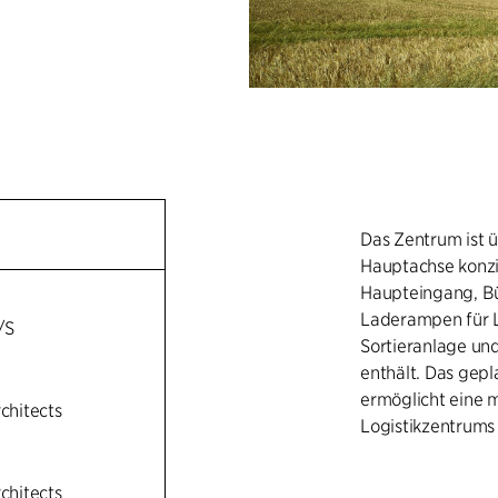
Das Zentrum ist ü
Hauptachse konzip
Haupteingang, Bü
Laderampen für 
/S
Sortieranlage und
enthält. Das gepl
ermöglicht eine 
rchitects
Logistikzentrums 
rchitects