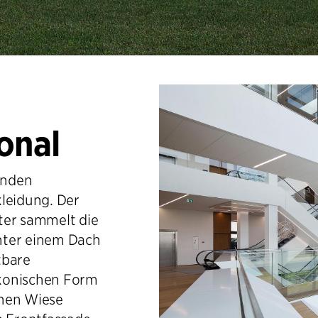
onal
renden
kleidung. Der
ter sammelt die
nter einem Dach
tbare
-konischen Form
ünen Wiese