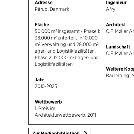
Adresse
Ingenieur
Pårup, Danmark
Afry
Fläche
Architekt
50.000 m² insgesamt - Phase 1:
C.F. Møller A
38.000 m² unterteilt in 10.000
m² Verwaltung und 28.000 m²
Landschaft
ager- und Logistikfazilitäten,
C.F. Møller A
Phase 2: 12.000 m² Lager- und
Logistikfazilitäten
Weitere Koo
Bauleitung: 
Jahr
2010-2025
Wettbewerb
1. Preis im
Architekturwettbewerb. 2011
Zur Medienbibliothek