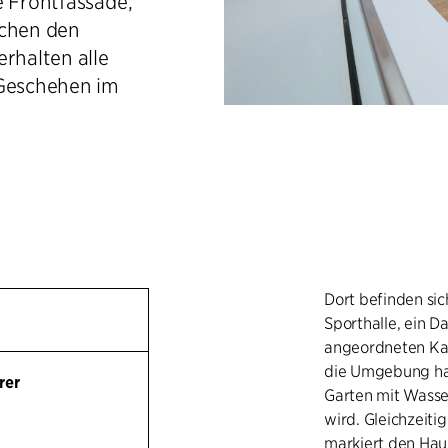
e Frontfassade,
schen den
erhalten alle
 Geschehen im
Dort befinden sic
Sporthalle, ein D
angeordneten Kan
die Umgebung hat
rer
Garten mit Wass
wird. Gleichzeiti
markiert den Hau