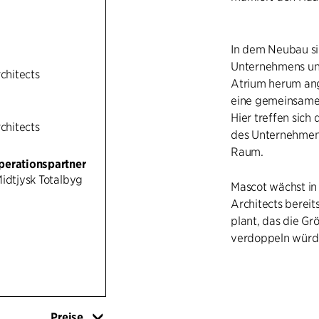
In dem Neubau si
Unternehmens unt
rchitects
Atrium herum ang
eine gemeinsame 
Hier treffen sich
rchitects
des Unternehmens
Raum.
perationspartner
Midtjysk Totalbyg
Mascot wächst in 
Architects bereit
plant, das die G
verdoppeln würd
Preise