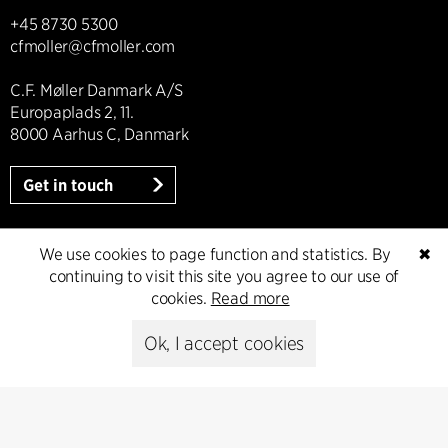
+45 8730 5300
cfmoller@cfmoller.com
C.F. Møller Danmark A/S
Europaplads 2, 11.
8000 Aarhus C, Danmark
Get in touch
We use cookies to page function and statistics. By
✖
Presse
continuing to visit this site you agree to our use of
cookies.
Read more
Head of Communications
Ok, I accept cookies
Peter Sikker Rasmussen
T +45 6193 6857
psr@cfmoller.com
Media library