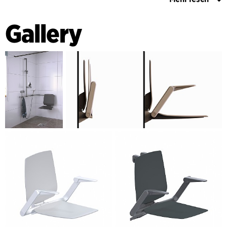
Bei der Entwicklung wurde großer Wert auf die
Erfahrungen der Benutzer hinsichtlich Komfort und
Gallery
Sicherheit gelegt; auch praktische Überlegungen zu
Montage, Handhabung und Reinigung waren entscheidend.
Ebenso wichtig war der Beitrag des Produkts zum
gesamten Raumerlebnis. Dies zeigt sich auch dadurch, dass
die hochgradig optimierten Armlehnen mit zwei Positionen
und die automatische Bodenstütze der Gesamtform
untergeordnet sind, so dass das Produkt auch bei
hochgeklapptem Sitz integriert und simpel wirkt.
Die Serie wurde in Zusammenarbeit mit der deutschen
Firma Normbau – einem der führenden europäischen
Anbieter von Care Solutions – entwickelt. C. F. Møller
Architects hat bereits zuvor Produktlinien für Normbau
entworfen, darunter eine umfangreiche Serie von
Haltegriffen und vieles mehr für Badezimmerausstattung,
die unter dem Namen Cavere vertrieben werden.