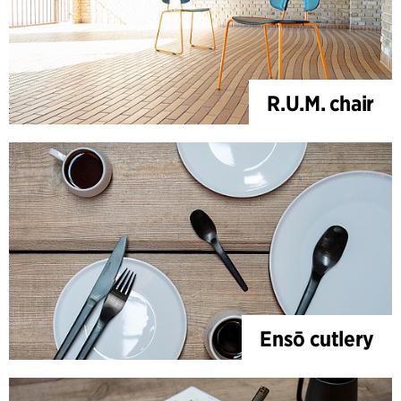
R.U.M. chair
Ensō cutlery