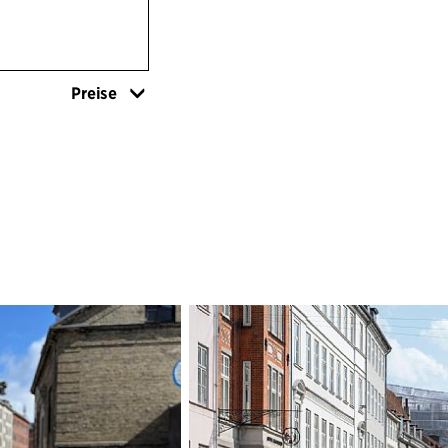
gleich und sorge
eine erkennbare I
Charakter durch 
allen drei Varia
Preise
Rundungen begeg
der Gemeinde nach
gleichzeitig dazu
aufzulösen, so da
und von allen Seit
SICHTBARKEIT U
Die einzelnen Sor
gleich, da der Ein
gleiche Weise bet
nicht die Form de
der Front, die de
wofür das jeweil
umgeht. Dieser An
Gewährleistung d