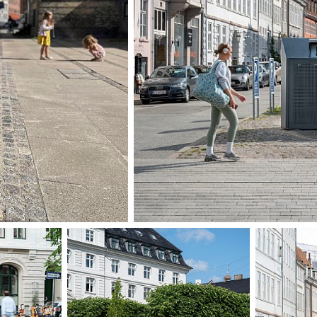
Notwendigkeit de
in städtische Räu
und selbstschließ
vor u. a. Wasserei
Sortieranlagen in
Sortierstationen
mit einem ganz ei
Anlagen von ein
skulpturalen Obje
das Gefühl der Si
besondere Kopenh
Designerlebnis fü