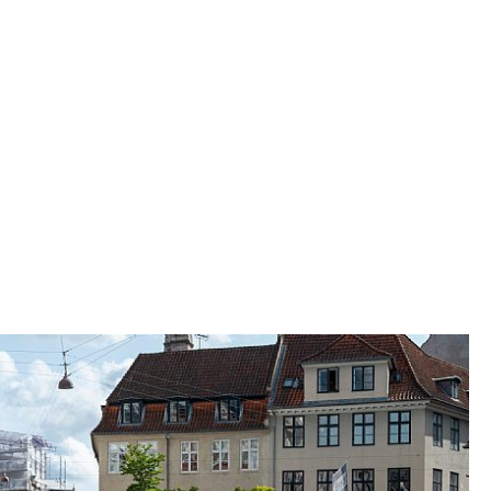
n unabhängig von der Art der Entsorgung für
dentität in der Stadt. Die Produkte erhalten ihren
einfach gekrümmte Oberflächen, die sich bei
nten mit den gleichen Winkeln, Neigungen und
nen. Diese Maßnahme unterstützt den Wunsch
 unterschiedlicher Skalierbarkeit und trägt
 bei, das Volumen der jeweiligen Einheit
ss die einzelne Sortieranlage kleiner erscheint
en leichter zu erreichen ist.
ND INTEGRATION IN DAS STADTBILD
tierstationen sind unabhängig von der Aufteilung
wurf jeweils hinter einer Tür versteckt ist, die auf
ätigt wird und identisch aussieht. Somit ist es
s Einwurfs, sondern die grafische Verarbeitung
n Benutzer klar und eindeutig darüber informiert,
ige Element gedacht ist und wie man damit
satz ist ein wesentlicher Beitrag zur
es angestrebten Gleichgewichts zwischen der