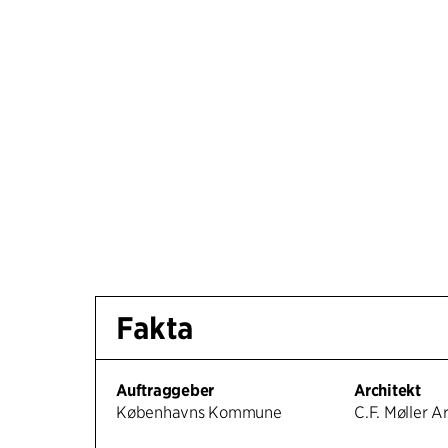
Fakta
Auftraggeber
Architekt
Københavns Kommune
C.F. Møller A