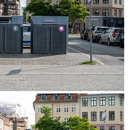
r Sichtbarkeit und einer behutsamen Integration
me. Gleichzeitig reduziert die oben aufgehängte
ende Tür einige Anforderungen wie z. B. Schutz
ntritt, Gerüchen, Silvesterknallern, denen die
 der Stadt häufig ausgesetzt sind. Die
 wurden um eine geschlossene Form herum und
genen Erscheinungsbild gestaltet, das diese
em überwiegend technischen Produkt zu
kten macht, die das Stadtbild bereichern und
cherheit stärken. Das Konzept unterstützt die
agener Identität und wird zu einem
r die Bürger und Nutzer der Stadt.