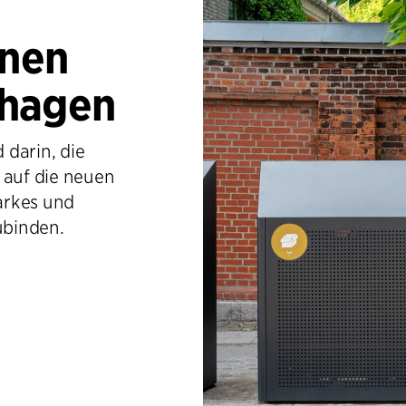
onen
nhagen
 darin, die
auf die neuen
tarkes und
ubinden.