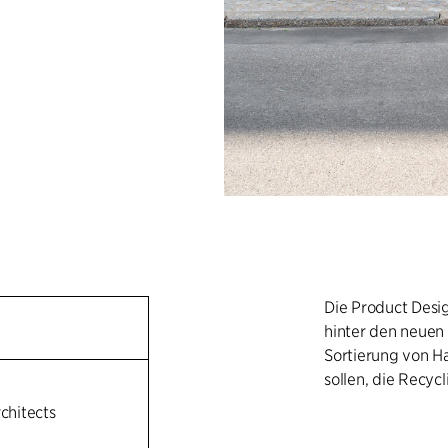
Die Product Desig
hinter den neuen
Sortierung von H
sollen, die Recyc
rchitects
Form und Erschein