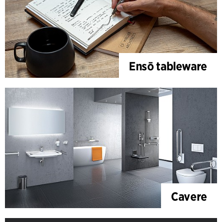
Ensō tableware
Cavere