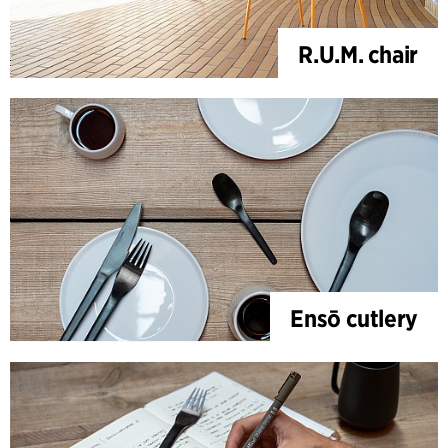
R.U.M. chair
Ensō cutlery