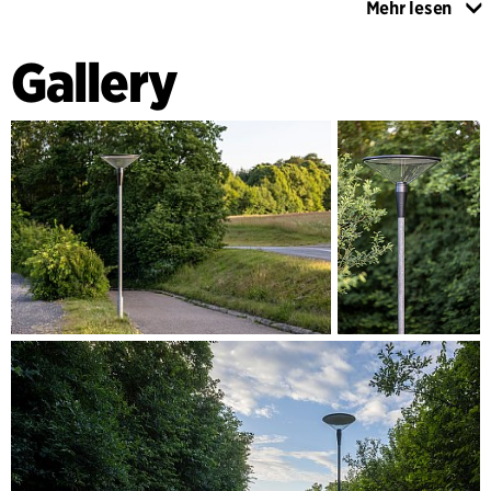
Mehr lesen
integrierter LED-Technik ausgestattet. Die LED-Lichtquelle
beleuchtet das reflektierende Innenschild des Kreisels und
Gallery
sorgt so für ein schönes und angenehmes Licht im Gelände
mit einem Minimum an Lichtverschmutzung.
Ausführliche Informationen zu den Materialien finden Sie
auf der Website von Lampas.
Die Leuchte ist in zwei Versionen erhältlich und kann sowohl
auf dem ursprünglichen Ø121-mm-Mast als auch auf Ø60-
mm-Masten eingesetzt werden - letzteres eventuell im
Zusammenhang mit dem Austausch der Leuchte und der
Wiederverwendung bestehender Standardmasten.
www.lampas.dk