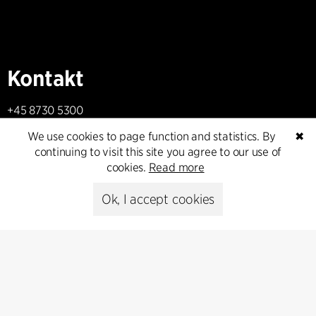
Kontakt
+45 8730 5300
cfmoller@cfmoller.com
We use cookies to page function and statistics. By
✖
continuing to visit this site you agree to our use of
C.F. Møller Danmark A/S
cookies.
Read more
Europaplads 2, 11.
8000 Aarhus C, Danmark
Ok, I accept cookies
Get in touch
Presse