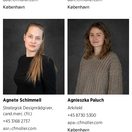
København
København
Agnete Schimmell
Agnieszka Paluch
Strategisk Designrådgiver,
Arkitekt
cand.merc. (fil.)
+45 8730 5300
+45 3168 2737
apa
cfmoller.com
asr
cfmoller.com
København