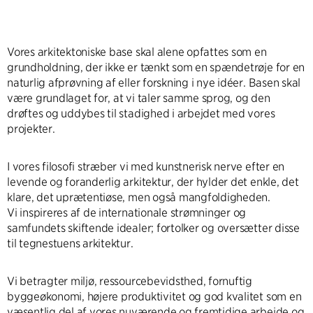
Vores arkitektoniske base skal alene opfattes som en
grundholdning, der ikke er tænkt som en spændetrøje for en
naturlig afprøvning af eller forskning i nye idéer. Basen skal
være grundlaget for, at vi taler samme sprog, og den
drøftes og uddybes til stadighed i arbejdet med vores
projekter.
I vores filosofi stræber vi med kunstnerisk nerve efter en
levende og foranderlig arkitektur, der hylder det enkle, det
klare, det uprætentiøse, men også mangfoldigheden.
Vi inspireres af de internationale strømninger og
samfundets skiftende idealer; fortolker og oversætter disse
til tegnestuens arkitektur.
Vi betragter miljø, ressourcebevidsthed, fornuftig
byggeøkonomi, højere produktivitet og god kvalitet som en
væsentlig del af vores nuværende og fremtidige arbejde og