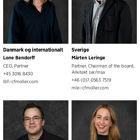
Danmark og internationalt
Sverige
Lone Bendorff
Mårten Leringe
CEO, Partner
Partner, Chairman of the board,
Arkitekt sar/msa
+45 3016 8430
+46 (0)7 0563 7519
lbf
cfmoller.com
mle
cfmoller.com