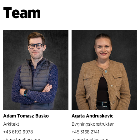
Team
Adam Tomasz Busko
Agata Andruskevic
Arkitekt
Bygningskonstruktør
+45 6193 6978
+45 3168 2741
abu
cfmoller.com
aan
cfmoller.com