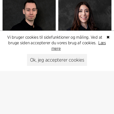
Vi bruger cookies til sidefunktioner og måling. Ved at
✖
bruge siden accepterer du vores brug af cookies.
Læs
mere
Ok, jeg accepterer cookies
Anders K. Jensen
Andrea Berois
Arkitekt, cand.polyt.arch.
Arkitekt sar/msa, Arkitekt
M.Arch
+45 3016 8420
+46 (0)7 6169 7564
akj
cfmoller.com
abe
cfmoller.com
København
Stockholm