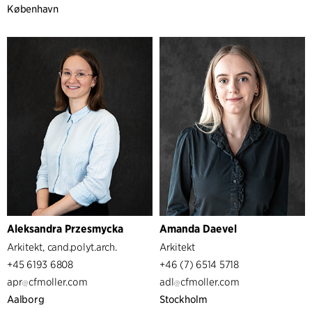
København
Aleksandra Przesmycka
Amanda Daevel
Arkitekt, cand.polyt.arch.
Arkitekt
+45 6193 6808
+46 (7) 6514 5718
apr
cfmoller.com
adl
cfmoller.com
Aalborg
Stockholm