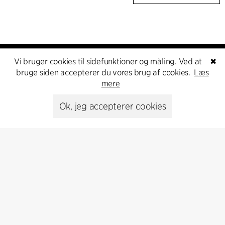
Vi bruger cookies til sidefunktioner og måling. Ved at
✖
bruge siden accepterer du vores brug af cookies.
Læs
mere
Ok, jeg accepterer cookies
Kontakt
+45 8730 5300
cfmoller@cfmoller.com
C.F. Møller Danmark A/S
Europaplads 2, 11.
8000 Aarhus C, Danmark
Kontakt os