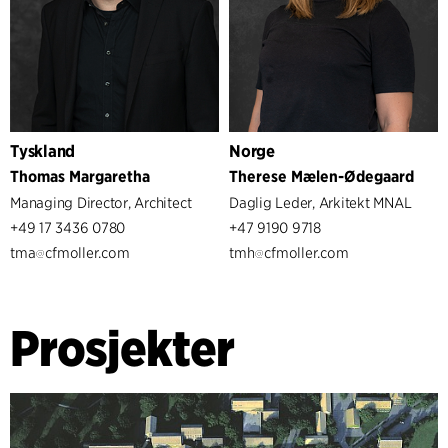
Tyskland
Norge
Thomas Margaretha
Therese Mælen-Ødegaard
Managing Director, Architect
Daglig Leder, Arkitekt MNAL
+49 17 3436 0780
+47 9190 9718
tma
cfmoller.com
tmh
cfmoller.com
Prosjekter