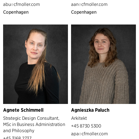
abu
cfmoller.com
aan
cfmoller.com
Copenhagen
Copenhagen
Agnete Schimmell
Agnieszka Paluch
Strategic Design Consultant,
Arkitekt
MSc in Business Administration
+45 8730 5300
and Philosophy
apa
cfmoller.com
+45 3168 2737