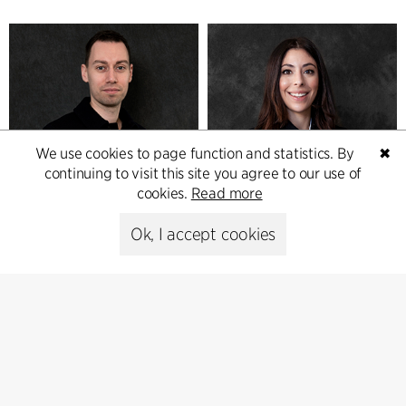
We use cookies to page function and statistics. By
✖
continuing to visit this site you agree to our use of
cookies.
Read more
Ok, I accept cookies
Anders K. Jensen
Andrea Berois
Arkitekt, cand.polyt.arch.
Arkitekt sar/msa, Arkitekt
M.Arch
+45 3016 8420
+46 (0)7 6169 7564
akj
cfmoller.com
abe
cfmoller.com
Copenhagen
Stockholm