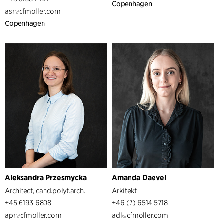
Copenhagen
asr
cfmoller.com
Copenhagen
Aleksandra Przesmycka
Amanda Daevel
Architect, cand.polyt.arch.
Arkitekt
+45 6193 6808
+46 (7) 6514 5718
apr
cfmoller.com
adl
cfmoller.com