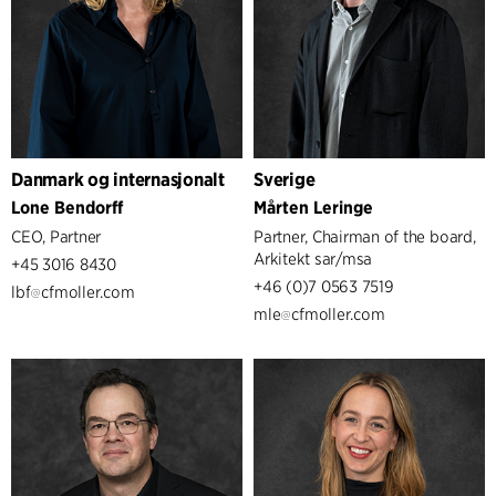
Danmark og internasjonalt
Sverige
Lone Bendorff
Mårten Leringe
CEO, Partner
Partner, Chairman of the board,
Arkitekt sar/msa
+45 3016 8430
+46 (0)7 0563 7519
lbf
cfmoller.com
mle
cfmoller.com