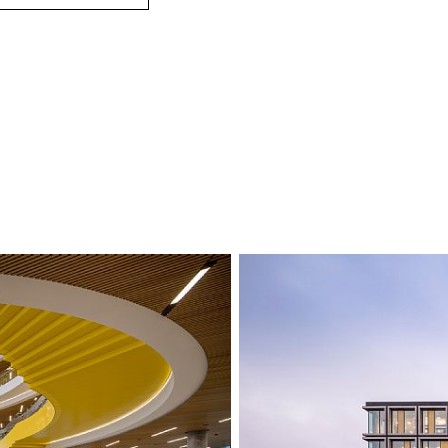
atmosfære gjenno
lokaler for en rekk
kreativitet og in
danner små torg 
som gjør det enkl
Fasaden er desig
og minimere krav t
fasade med LEGO-
enorme LEGO-klo
bygningen.
Bygningen er inte
områder utendørs 
ned barrierene me
Man er omgitt av 
gårdsplasser, sm
minigolfbane.