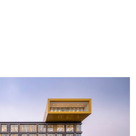
m hele LEGO campus. De øverste etasjene har
e aktiviteter knyttet til arbeid og lek for å støtte
novasjon. Der hver enkelt bygning overlapper,
med fargerike trapper sosiale møteplasser, noe
ere å finne veien.
net for å både maksimere dagslyset i bygningen
il kjøling. Det har ført til en leken, men elegant
klosser som et av bygningens motiver. To
sser danner møteplasser på toppen av
grert i den offentlige parken for å skape
til møter, turer og lek. Disse elementene bryter
llom inne og ute for å stimulere til innovasjon.
grøntområder overalt, i form av parken,
å hager og grønne tak med drivhus og