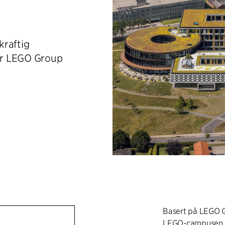
kraftig
er LEGO Group
Basert på LEGO G
LEGO-campusen få