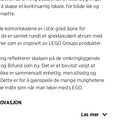
å skape et kontinuerlig lokale, for både lek og
nsatte.
le kontorlokalene er i stor grad åpne for
 de er samlet rundt et spektakulært atrium med
ner som er inspirert av LEGO Groups produkter.
ing reflekterer skalaen på de omkringliggende
 Billund som by. Det er et bevisst valgt at
kke er sammensatt enhetlig, men allsidig og
 Dette er for å gjenspeile de mange mulighetene
e måte som når man leker med LEGO.
NOVASJON
vitetssenter kalt «People House» ligger i første
Les mer
v delte lokaler for en rekke sosiale og fysiske
dert en idrettshall, arrangementslokaler og hotell.
ne skaper en uformell og inspirerende