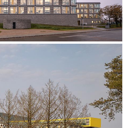
itesterke materialer, forsterket biologisk
ng av regnvann for distribusjon til bassenger og
EGO Campus til et svært bærekraftig kompleks som
este energisertifiseringen i Danmark i 2020.