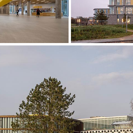
Med grønne tak, sl
mangfold og samli
innsjøer, gjør L
oppnår den streng