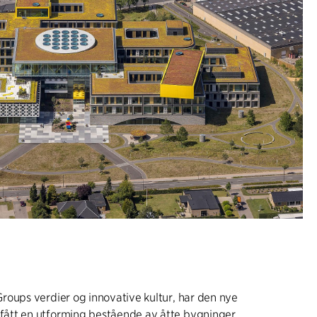
roups verdier og innovative kultur, har den nye
tt en utforming bestående av åtte bygninger