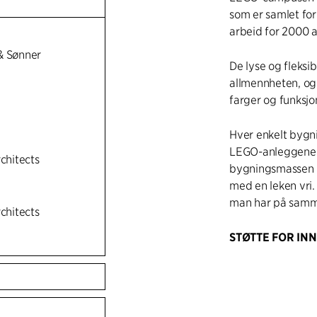
som er samlet for 
arbeid for 2000 a
& Sønner
De lyse og fleksib
allmennheten, og
farger og funksjo
Hver enkelt bygn
LEGO-anleggene og
rchitects
bygningsmassen i
med en leken vri.
man har på samm
rchitects
STØTTE FOR IN
Et kultur- og akti
etasje og består a
aktiviteter, inklu
Samarbeidsromme