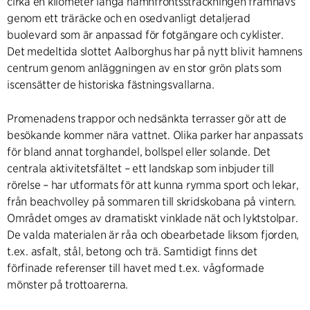
cirka en kilometer långa hamnfrontssträckningen framhävs
genom ett träräcke och en osedvanligt detaljerad
buolevard som är anpassad för fotgängare och cyklister.
Det medeltida slottet Aalborghus har på nytt blivit hamnens
centrum genom anläggningen av en stor grön plats som
iscensätter de historiska fästningsvallarna.
Promenadens trappor och nedsänkta terrasser gör att de
besökande kommer nära vattnet. Olika parker har anpassats
för bland annat torghandel, bollspel eller solande. Det
centrala aktivitetsfältet – ett landskap som inbjuder till
rörelse – har utformats för att kunna rymma sport och lekar,
från beachvolley på sommaren till skridskobana på vintern.
Området omges av dramatiskt vinklade nät och lyktstolpar.
De valda materialen är råa och obearbetade liksom fjorden,
t.ex. asfalt, stål, betong och trä. Samtidigt finns det
förfinade referenser till havet med t.ex. vågformade
mönster på trottoarerna.