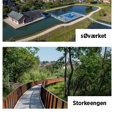
sØværket
Storkeengen