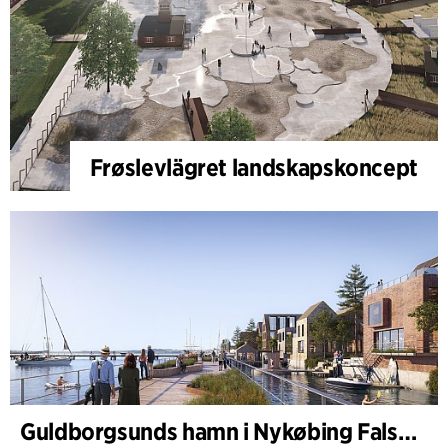
Frøslevlägret landskapskoncept
Guldborgsunds hamn i Nykøbing Falster