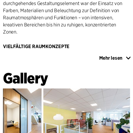
durchgehendes Gestaltungselement war der Einsatz von
Farben, Materialien und Beleuchtung zur Definition von
Raumatmosphären und Funktionen – von intensiven,
kreativen Bereichen bis hin zu ruhigen, konzentrierten
Zonen.
VIELFÄLTIGE RAUMKONZEPTE
Die Inneneinrichtung umfasst mehrere funktionsspezifische
Mehr lesen
Bereiche: Loungebereiche, Ruhezonen,
Kollaborationsräume und klassische Besprechungszimmer.
Gallery
So verfügt der Projektraum über beschreibbare Wände und
orangefarbene Tische, die Kreativität und Zusammenarbeit
fördern, während Besprechungsräume mit kühlen
Farbtönen und Ledersesseln eine entspannte, aber
professionelle Atmosphäre schaffen. Das gesamte Mobiliar
wurde sorgfältig ausgewählt oder aus dem vorherigen Büro
wiederverwendet und in das Gesamtkonzept integriert.