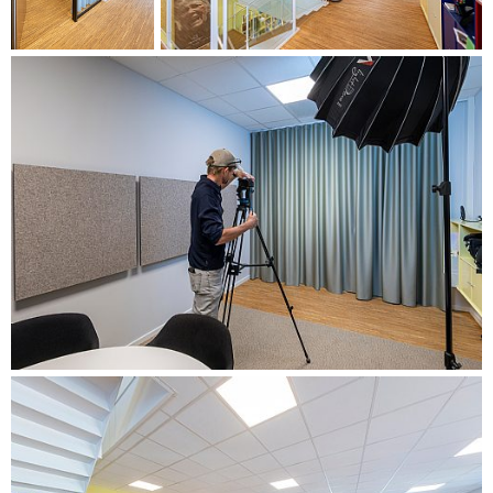
Der Gestaltungsprozess umfasste einen Workshop mit den
Mitarbeitenden, eine umfassende Analyse des vorhandenen
Inventars, die Erstellung eines Designleitfadens und eine
Budgetplanung. Das Ergebnis ist eine Arbeitsumgebung,
die Ästhetik und Funktionalität vereint – und sowohl
Konzentration als auch Gemeinschaft in inspirierenden
Räumen fördert.