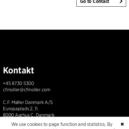
Go to Contact
Kontakt
+45 8730 5300
cfmoller@cfmoller.com
C.F. Møller Danmark A/S
Europaplads 2, 11.
8000 Aarhus C, Danmark
We use cookies to page function and statistics. By
✖