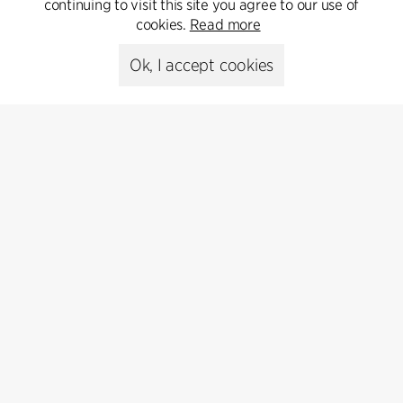
Get in touch
continuing to visit this site you agree to our use of
cookies.
Read more
Ok, I accept cookies
Presse
Head of Communications
Peter Sikker Rasmussen
T +45 6193 6857
psr@cfmoller.com
Media library
Subscribe
Subscribe to our newsletter and get
the latest architecture news.