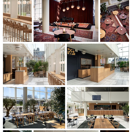
erweitert, was die Kapazität vor Aufführungen und in den
Pausen erheblich steigert.
Die Garderobe wurde von einem zentralen und überlasteten
Standort im Foyer zu einer neuen Position gegenüber
"Filuren" verlegt, integriert in eine maßgeschneiderte
Stahlkonstruktion an der Seitenbühne des Großen Saals. Die
Verlegung hat erheblichen Foyerplatz geschaffen, der nun
für Aufenthalte, Café-Veranstaltungen und flexible Nutzung
für die Gäste des Musikhauses neu gestaltet wurde.
Das Projekt vereint funktionale Modernisierung mit
architektonischer Sensibilität und stellt sicher, dass das
Musikhuset weiterhin einen attraktiven und gut
funktionierenden Rahmen für das zukünftige Kulturleben
bieten kann.