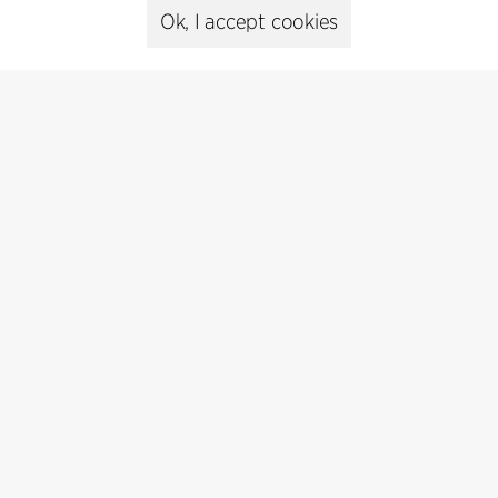
Ok, I accept cookies
Kontakt
+45 8730 5300
cfmoller@cfmoller.com
C.F. Møller Danmark A/S
Europaplads 2, 11.
8000 Aarhus C, Danmark
Get in touch