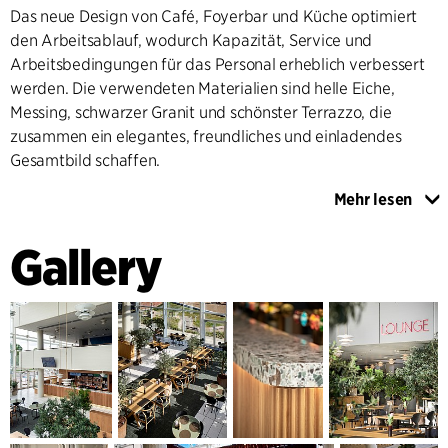
Das neue Design von Café, Foyerbar und Küche optimiert
den Arbeitsablauf, wodurch Kapazität, Service und
Arbeitsbedingungen für das Personal erheblich verbessert
werden. Die verwendeten Materialien sind helle Eiche,
Messing, schwarzer Granit und schönster Terrazzo, die
zusammen ein elegantes, freundliches und einladendes
Gesamtbild schaffen.
Mehr lesen
Die Cafébar wurde näher zur Fassade verlegt und erweitert,
wodurch eine neue Verbindung zum angrenzenden Park
Gallery
entsteht. Eine neue, halboffene Caféküche ermöglicht die
Zubereitung von Mittagessen und leichten Speisen und
schafft visuellen Kontakt zwischen Küche und Gästen. Eine
neue Messing-Kühlvitrine hebt das Angebot der Küche
hervor und trägt dazu bei, Passanten und Parkbesucher ins
Innere einzuladen.
Die Foyerbar im Süden wurde um vier Servicestationen