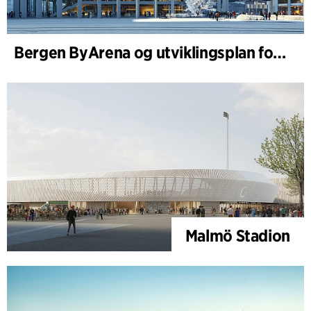
Bergen ByArena og utviklingsplan for Nygårdstangen
Malmö Stadion