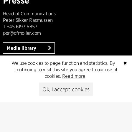
Presse
Head of Communications
Peter Sikker Rasmussen
T +45 6193 6857
psr@cfmoller.com
Media library
We use cookies to page function and statistics. By
✖
continuing to visit this site you agree to our use of
Subscribe
cookies.
Read more
Ok, I accept cookies
Subscribe to our newsletter and get
the latest architecture news.
Subscribe