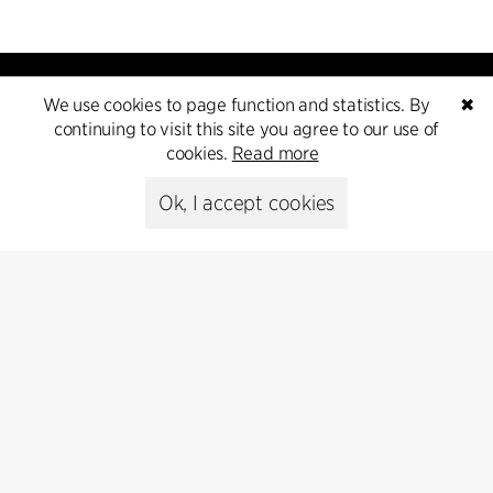
We use cookies to page function and statistics. By
✖
continuing to visit this site you agree to our use of
cookies.
Read more
Kontakt
Ok, I accept cookies
+45 8730 5300
cfmoller@cfmoller.com
C.F. Møller Danmark A/S
Europaplads 2, 11.
8000 Aarhus C, Danmark
Get in touch