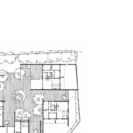
affer" fremstår som dekorative detaljer på