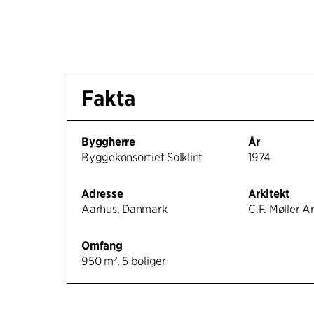
Fakta
Byggherre
År
Byggekonsortiet Solklint
1974
Adresse
Arkitekt
Aarhus, Danmark
C.F. Møller A
Omfang
950 m², 5 boliger