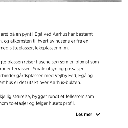
erst på en pynt i Egå ved Aarhus har bestemt
 og atkomsten til hvert av husene er fra en
 med sitteplasser, lekeplasser m.m.
agte plassen reiser husene seg som en blomst som
kroner terrassen. Smale utsyn og passasjer
rbinder gårdsplassen med Vejlby Fed, Egå og
ert hus er det utsikt over Aarhus-bukten.
kjellig størrelse, bygget rundt et fellesrom som
om to etasjer og følger husets profil.
Les mer
 i rød, hardt brent teglstein med murkroner og
ndte Hasle-krybberør. Ventilasjonsrør, avløp fra