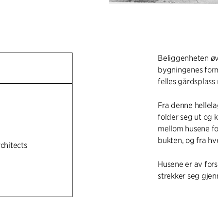
Beliggenheten øv
bygningenes form,
felles gårdsplass
Fra denne hellel
folder seg ut og 
mellom husene fo
bukten, og fra hv
rchitects
Husene er av fors
strekker seg gjenn
Husene er oppført
sålbenker av omve