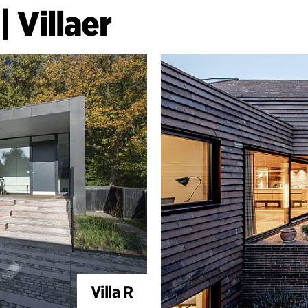
|
Villaer
Villa R