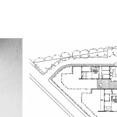
altan samt "skykl
gavlene.