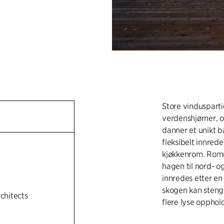
Store vinduspartie
verdenshjørner, 
danner et unikt b
fleksibelt innred
kjøkkenrom. Romme
hagen til nord- o
innredes etter e
skogen kan sten
rchitects
flere lyse opphol