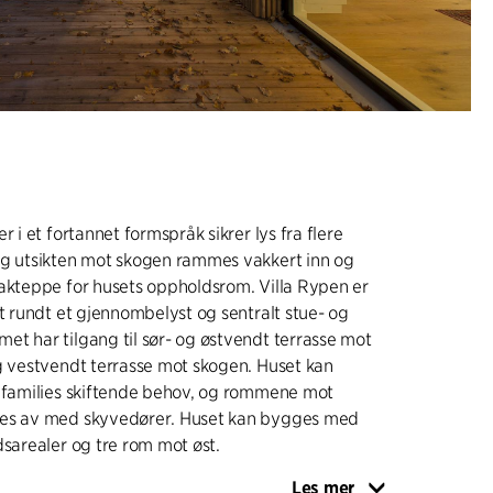
r i et fortannet formspråk sikrer lys fra flere
og utsikten mot skogen rammes vakkert inn og
akteppe for husets oppholdsrom. Villa Rypen er
et rundt et gjennombelyst og sentralt stue- og
t har tilgang til sør- og østvendt terrasse mot
g vestvendt terrasse mot skogen. Huset kan
n families skiftende behov, og rommene mot
ges av med skyvedører. Huset kan bygges med
dsarealer og tre rom mot øst.
Les mer