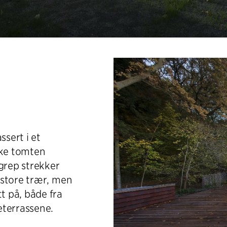
ssert i et
ike tomten
grep strekker
 store trær, men
 på, både fra
eterrassene.