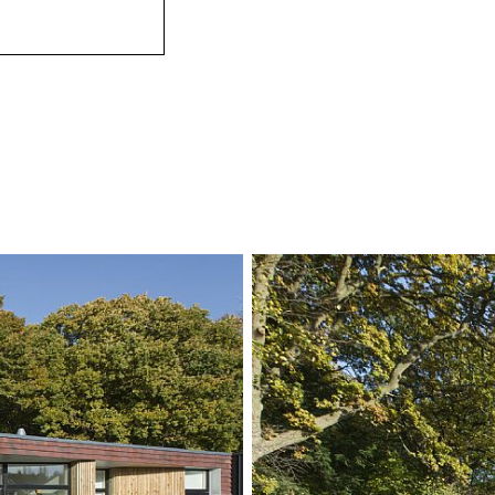
Husets mursteinsf
nyanser, og materi
naturen. Takterr
en følelse av mege
mot terrassene gi
sammen med ute