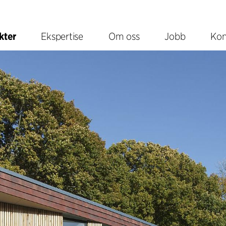
kter
Ekspertise
Om oss
Jobb
Kon