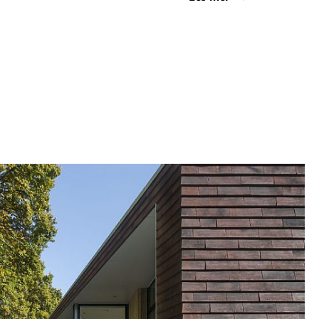
asade gir flott samspill med skogens skiftende
alets brente glød gir en vakker tilhørighet til
assene forlenger oppholdsrommene visuelt og gir
t god plass. Vinduspartiene fra gulv til tak ut
r en følelse av at rommet fortsetter og smelter
rommet.