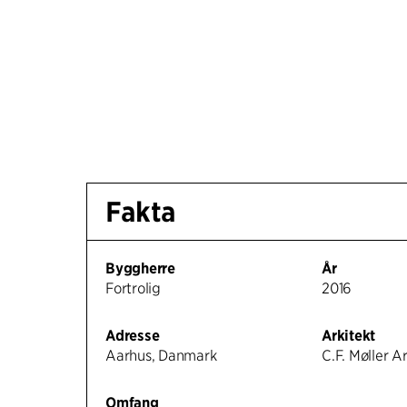
Fakta
Byggherre
År
Fortrolig
2016
Adresse
Arkitekt
Aarhus, Danmark
C.F. Møller A
Omfang