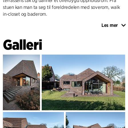
terrassens tak og danner et overbygd oppholdsrom. Fra
stuen kan man ta seg til foreldredelen med soverom, walk
in-closet og baderom.
Les mer
Hvis man beveger seg videre ned trappen, ved den
gjennomgående kjernen, kommer man til husets nederste
Galleri
nivå med hobbyrom, teknisk rom, vaskerom og garasje.
ENKLE, HOLDBARE OG VELVALGTE MATERIALER
Villaens materialuttrykk bæres av tre primærmaterialer:
murstein, eik og naturstein. Rustikk håndlaget murstein i
rødlige nyanser brukes på fasader og tak kombinert med
stein på gulv, trapper og den indre kjernen. Eik går igjen
både ute og inne. Utvendig brukes materialet som lister på
skur og porter. Innvendig gir eiken stemningen i villaen en
varm glød, og materialet går igjen på vinduskarmer, dører,
fast inventar, i tak og gulv, og overalt er det tredetaljer av
høy kvalitet. Lys naturstein i husets tre baderom gir
rommene et elegant og tidløst uttrykk.