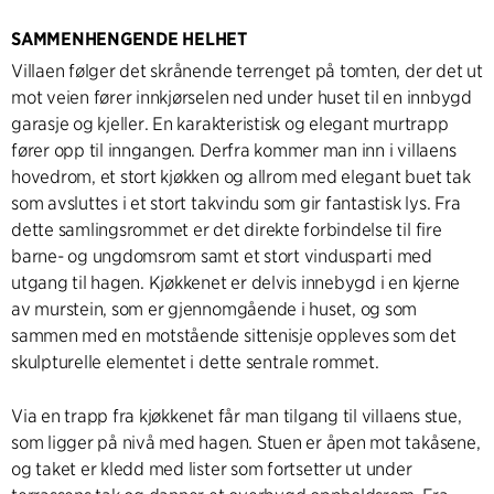
SAMMENHENGENDE HELHET
Villaen følger det skrånende terrenget på tomten, der det ut
mot veien fører innkjørselen ned under huset til en innbygd
garasje og kjeller. En karakteristisk og elegant murtrapp
fører opp til inngangen. Derfra kommer man inn i villaens
hovedrom, et stort kjøkken og allrom med elegant buet tak
som avsluttes i et stort takvindu som gir fantastisk lys. Fra
dette samlingsrommet er det direkte forbindelse til fire
barne- og ungdomsrom samt et stort vindusparti med
utgang til hagen. Kjøkkenet er delvis innebygd i en kjerne
av murstein, som er gjennomgående i huset, og som
sammen med en motstående sittenisje oppleves som det
skulpturelle elementet i dette sentrale rommet.
Via en trapp fra kjøkkenet får man tilgang til villaens stue,
som ligger på nivå med hagen. Stuen er åpen mot takåsene,
og taket er kledd med lister som fortsetter ut under