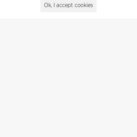
Ok, I accept cookies
Contact
Feel free to contact us for more information or business
inquiries.
Go to Contact
Kontakt
+45 8730 5300