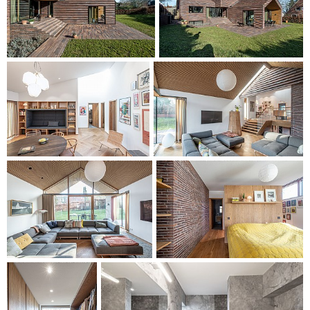
Husets grunnkonstruksjon består av en sokkel av betong,
mens resten av huset er oppført som en bærekraftig
trekonstruksjon. Villaen er bygd i samsvar med dansk
energiklasse 2020.
Villaen oppfyller kravene i de svært ambisiøse
energistandardene i Danmark, som beskrevet i Dansk
Energiklasse 2020.