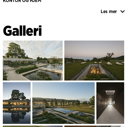
KONTOR OG HJEM
Villaens utforming skaper en flyt og forbindelse mellom
Les mer
formelle og uformelle funksjoner, og den kombinerer
praktiske funksjoner med trivsel. Hovedinngangen ligger på
Galleri
den nordvestlige siden av bygningen, ved enden av en vei
som er formet i terrenget fra parkeringsplassen. Den andre
inngangen er en liten trapp med en grønn og levende
gårdsplass som er knyttet til et rom som kan brukes som
gjesterom for kontoret samt treningsrom. Den sydvendte
fasaden består nesten utelukkende av glass og gir en
fantastisk utsikt mot fjorden. Det er store skyvepartier mot
hagen som knytter villaen sammen med hagen og
omgivelsene. En formell stue, kjøkken og tre hovedsoverom
er plassert mot de sjenerøse uteområdene. Mot vest er
familiens stue plassert på samme akse som baderom og
toaletter, og aksen ender i en mindre resepsjon og et
vestvendt kontorområde som også kan brukes som
gjesterom. Alle rommene langs denne aksen har takvinduer
for naturlig belysning.