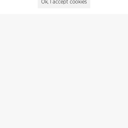
Presse
Ok, I accept cookies
Head of Communications
Peter Sikker Rasmussen
T +45 6193 6857
psr@cfmoller.com
Media library
Subscribe
Subscribe to our newsletter and get
the latest architecture news.
Subscribe