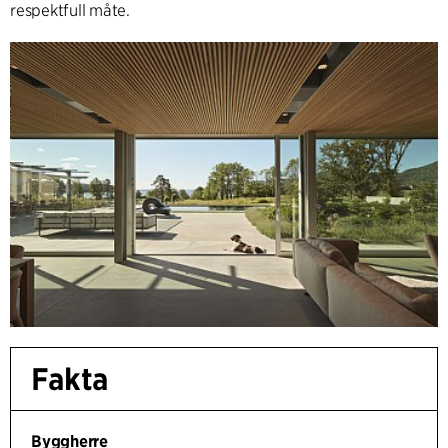
respektfull måte.
Fakta
Byggherre