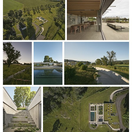
KOBLET TIL OMGIVELSENE
Villaen har et grønt tak som fungerer som en øvre terrasse.
En nedre terrasse og hage har to vanndetaljer. Mot øst er
det et svømmebasseng. Ved siden av det ligger det et
mindre basseng mot vest, som samler regnvann fra takene
og harde flater, og som er beplantet med vannplanter.
Vannet i bassengene reflekterer himmelen og lyset på
samme måte som fjorden og skaper en visuell forbindelse
med det åpne vannet.
Valget av betong som primærmateriale er motivert av en
betong-låve, som er en del av gården. Betongen brukes til
vegger, gulv og terrasser, trapper, trinn og basseng. Søyler
og dragere er laget av stål. Tre med forskjellige
overflatebehandlinger, som lakkert og brent tre, brukes i
interiøret. Trepanelene utvendig er laget av sedertre.
Gulvene innvendig er laget av polert betong, og de dras