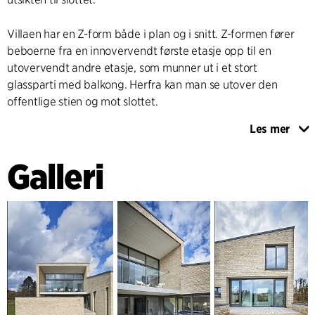
Villaen har en Z-form både i plan og i snitt. Z-formen fører
beboerne fra en innovervendt første etasje opp til en
utovervendt andre etasje, som munner ut i et stort
glassparti med balkong. Herfra kan man se utover den
offentlige stien og mot slottet.
Les mer
I villaens forlengelse mot sørvest ligger det en privat
uteplass som er omkranset av en mur. Uteplassen har et
Galleri
kjøkkenallrom på den ene siden og et kombinert bibliotek og
oppholdsrom på den andre siden. Både kjøkkenallrommet
og biblioteket har store glasspartier ut mot hagen. De store
glasspartiene gir en fornemmelse av at uteplassen
fortsetter i en ubrutt forlengelse av de to rommene. Når
glasspartiene åpnes om sommeren, får man en opplevelse
av at inne og ute går i ett med hverandre.
I forlengelsen av hovedbygningen ligger det en lav fløy som