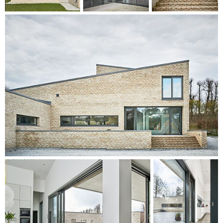
rommer soverom, baderom og en garasje. Koblingen
mellom de to bygningene gir inntrykk av at villaens plan er
formet som en Z.
Fasaden er laget av lysegul murstein og har mørkegrå
vinduer. Muren som omkranser uteplassen, er også laget av
lysegul murstein, noe som får bygningen til å fremsto som
én stor, brettet skulptur.