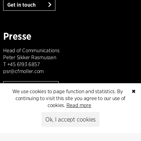
Get in touch
Presse
Head of Communications
Peter Sikker Rasmussen
T +45 6193 6857
psr@cfmoller.com
Media library
We use cookies to page function and statistics. By
✖
continuing to visit this site you agree to our use of
cookies.
Read more
Subscribe
Ok, I accept cookies
Subscribe to our newsletter and get
the latest architecture news.