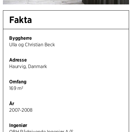
Fakta
Byggherre
Ulla og Christian Beck
Adresse
Haurvig, Danmark
Omfang
169 m²
År
2007-2008
Ingeniør
OBH Rådgivende Ingeniør A/S