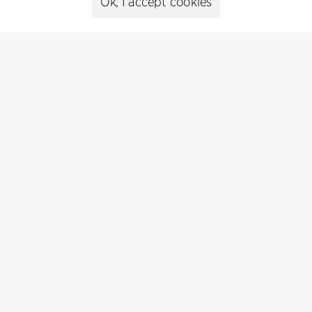
Ok, I accept cookies
Head of Communications
Peter Sikker Rasmussen
T +45 6193 6857
psr@cfmoller.com
Media library
Subscribe
Subscribe to our newsletter and get
the latest architecture news.
Subscribe