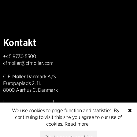
Kontakt
+45 8730 5300
cfmoller@cfmoller.com
C.F. Møller Danmark A/S
Europaplads 2, 11.
8000 Aarhus C, Danmark
Get in touch
We use cookies to page function and statistics. By
✖
continuing to visit this site you agree to our use of
cookies.
Read more
Presse