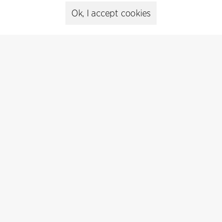
Ok, I accept cookies
Kontakt
+45 8730 5300
cfmoller@cfmoller.com
C.F. Møller Danmark A/S
Europaplads 2, 11.
8000 Aarhus C, Danmark
Get in touch