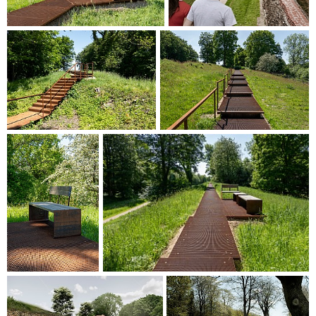
Schaffung eines neuen Feuchtgebiets am Dannewerker See,
und auf die Verbesserung von Aktivitätsbereichen,
Erholungseinrichtungen und Gemeinschaftseinrichtungen
wie Spielplätzen und Festplätzen, die von der örtlichen
Bevölkerung das ganze Jahr über genutzt werden können.