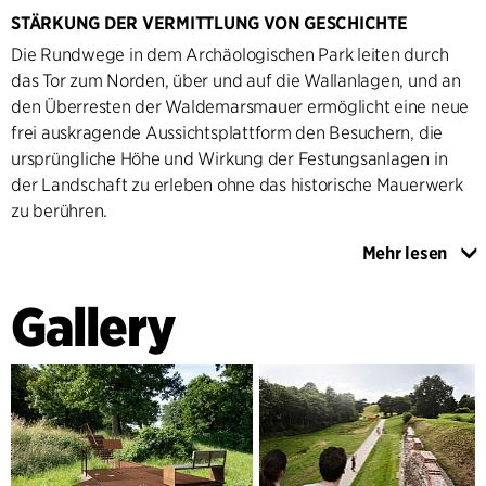
STÄRKUNG DER VERMITTLUNG VON GESCHICHTE
Die Rundwege in dem Archäologischen Park leiten durch
das Tor zum Norden, über und auf die Wallanlagen, und an
den Überresten der Waldemarsmauer ermöglicht eine neue
frei auskragende Aussichtsplattform den Besuchern, die
ursprüngliche Höhe und Wirkung der Festungsanlagen in
der Landschaft zu erleben ohne das historische Mauerwerk
zu berühren.
Mehr lesen
Nahe der rekonstruierten Schanze 14 wird ein Infopavillon
integriert, und an anderen Stellen der weitläufigen Wälle
Gallery
veranschaulichen Interpretationspunkte die Erscheinung der
Wälle in den verschiedenen historischen Epochen, ergänzt
durch Sitzgelegenheiten.
Neben der Besucherlenkung im Archäologischen Park legt
das weitere Landschaftskonzept den Schwerpunkt auf die
Aufwertung der Naturwerte des Gebiets, z.B. durch die