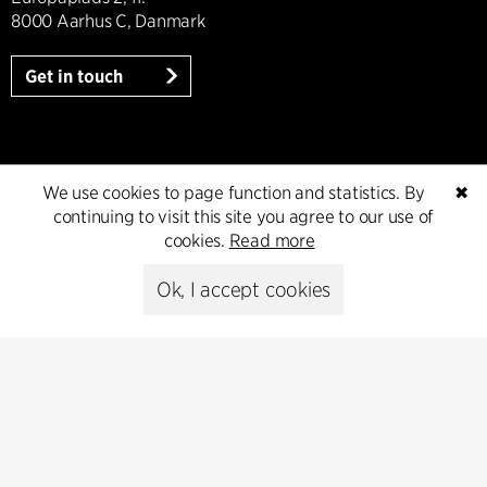
8000 Aarhus C, Danmark
Get in touch
Presse
We use cookies to page function and statistics. By
✖
continuing to visit this site you agree to our use of
Head of Communications
cookies.
Read more
Peter Sikker Rasmussen
T +45 6193 6857
Ok, I accept cookies
psr@cfmoller.com
Media library
Subscribe