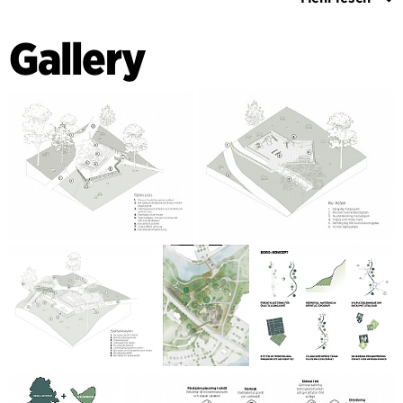
Ein neuer Holzsteg und eine Fußgängerbrücke machen den
Park zugänglich und fügen sich sorgfältig in die dramatische
Gallery
Topografie des Parks und die Auswirkungen auf die
bestehenden Bäume ein. Neue Platzformationen bilden
eindeutige und programmierte Zielpunkte im Kontrast zu
der Bewegung, zu der die gewundenen Wege einladen und
welche den Park lebendig machen. Die Neugestaltung der
Hallbergbrücke, die den Stadtpark und das Stadtzentrum
miteinander verbindet, schafft einen neuen, attraktiven
Standort am Wasser. Durch das Boro-Konzept werden alle
Neuerungen verbunden und eine neue ästhetische Identität
für den Viskans Park geschaffen.