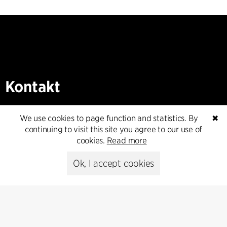
Kontakt
+45 8730 5300
We use cookies to page function and statistics. By
✖
cfmoller@cfmoller.com
continuing to visit this site you agree to our use of
cookies.
Read more
C.F. Møller Danmark A/S
Europaplads 2, 11.
Ok, I accept cookies
8000 Aarhus C, Danmark
Get in touch