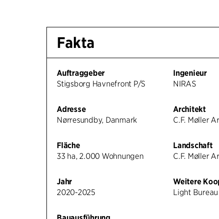
Fakta
Auftraggeber
Ingenieur
Stigsborg Havnefront P/S
NIRAS
Adresse
Architekt
Nørresundby, Danmark
C.F. Møller A
Fläche
Landschaft
33 ha, 2.000 Wohnungen
C.F. Møller A
Jahr
Weitere Koo
2020-2025
Light Burea
Bauausführung