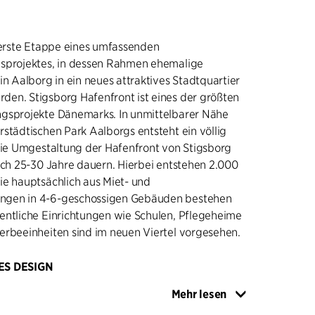
e erste Etappe eines umfassenden
sprojektes, in dessen Rahmen ehemalige
in Aalborg in ein neues attraktives Stadtquartier
en. Stigsborg Hafenfront ist eines der größten
gsprojekte Dänemarks. In unmittelbarer Nähe
städtischen Park Aalborgs entsteht ein völlig
 Die Umgestaltung der Hafenfront von Stigsborg
ich 25-30 Jahre dauern. Hierbei entstehen 2.000
ie hauptsächlich aus Miet- und
gen in 4-6-geschossigen Gebäuden bestehen
entliche Einrichtungen wie Schulen, Pflegeheime
erbeeinheiten sind im neuen Viertel vorgesehen.
ES DESIGN
on Stigsborg hat C.F. Møller Architects mit
Mehr lesen
gn gearbeitet, bei dem die architektonische und