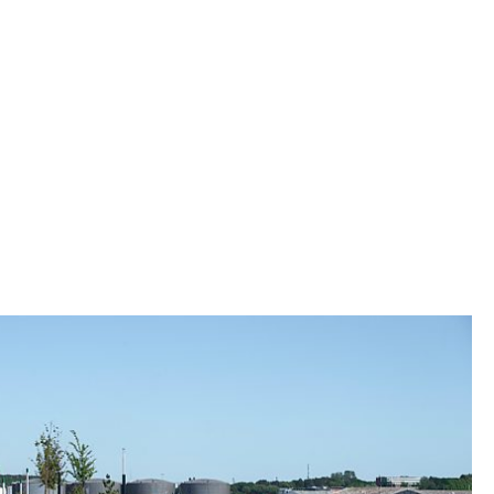
estaltung von Anfang an nicht als getrennte
n als Ganzes begriffen werden. Bei der
 Projekts war es von zentraler Bedeutung,
ndige und grüne Außenanlagen rund um die
erfen und zu planen. Dies wird unter anderem
tung einer grünen Randzone erreicht, die auch
Übergang zwischen öffentlichen und privaten
icht. Die Integration von Gräben und Becken, die
wasser sammeln und über eine
g in eine lokale Flächenversickerungsanlage
einen Beitrag zum Hochwasserschutz der Bebauung
 Die Verkehrswege des neuen Viertels sind als
me geplant, die gute und sichere Möglichkeiten
d Spielen bieten, sowie als kleinere urbane
h eine durchgehende Promenade mit Rad- und
en sind. In Zusammenarbeit mit EcoVillage hat
tects auch an der Gestaltung des neuen,
dtviertels ‚Community‘ mitgewirkt.