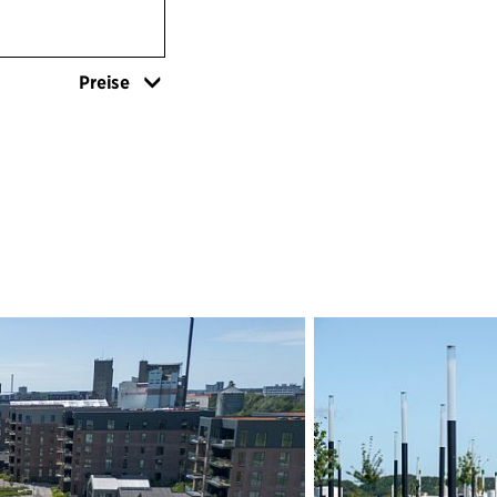
die Landschaftsg
Prozesse, sonder
Vorbereitung des
Preise
attraktive, lebe
Bebauung zu entw
durch die Einrich
einen nahtlosen 
Bereichen ermögl
das Oberflächen
Regenentwässerun
leiten, leistet 
im Küstenbereich.
grüne Straßenräu
zum Aufenthalt un
Räume, die durc
Fußwegen verbund
C.F. Møller Archi
nachhaltigen Sta