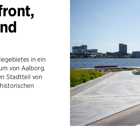
ront,
und
egebietes in ein
rum von Aalborg.
en Stadtteil von
historischen