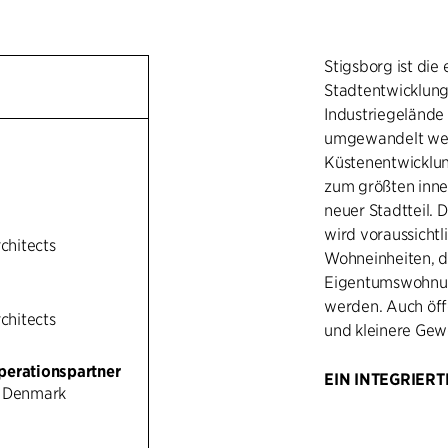
Stigsborg ist di
Stadtentwicklung
Industriegelände 
umgewandelt werd
Küstenentwicklun
zum größten inner
neuer Stadtteil.
wird voraussichtl
rchitects
Wohneinheiten, d
Eigentumswohnun
werden. Auch öff
rchitects
und kleinere Gew
perationspartner
EIN INTEGRIERT
u Denmark
Für die Planung v
integriertem Desi