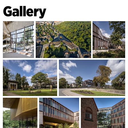
Garten als Spiegelbecken mit Seerosen, gefolgt von einer
Gallery
stilisierten Darstellung eines Baches. Dieser wiederum endet
in einem geschosshohen Katarakt, welcher sich in einen
angehobenen See ergießt, in dem Iris und Wassergräser
sprießen. Das Regenwasser von den Dächern und Flächen
wird gesammelt und vor Ort genutzt, indem es den
rekreativen Wasserfall des Gartens speist. Die
Zwischenlagerung überschüssigen Oberflächenwassers
erfolgt in einem unterirdischen Sammelbecken. Die
Wasserelemente der „Quelle“ bilden zu beiden Seiten
zahlreiche Aufenthaltsnischen und Terrassen und schaffen
so einen natürlichen Randbereich zwischen dem
öffentlichen Parkareal und den betriebsinternen
Aufenthaltsflächen des Unternehmenssitzes. Zwischen der
„Quelle“ und dem umzäunten Bereich des
neoklassizistischen Gartens liegt ein üppig mit Stauden,
Gräsern und kleinerem Buschwerk bepflanzter Grüngürtel.
Dieser reflektiert den früheren romantischen Garten, der die
westliche Grenze der Anlage bildete.