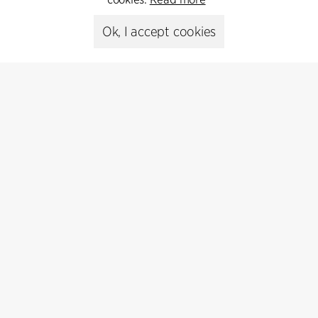
Ok, I accept cookies
Kontakt
+45 8730 5300
cfmoller@cfmoller.com
C.F. Møller Danmark A/S
Europaplads 2, 11.
8000 Aarhus C, Danmark
Get in touch