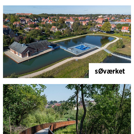
sØværket