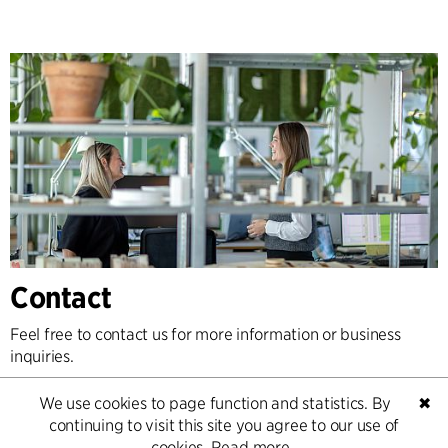
Contact
Feel free to contact us for more information or business
inquiries.
We use cookies to page function and statistics. By
✖
Go to Contact
continuing to visit this site you agree to our use of
cookies.
Read more