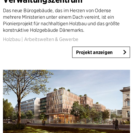
Infrastruktur
Das neue Bürogebäude, das im Herzen von Odense
Sport
mehrere Ministerien unter einem Dach vereint, ist ein
Wohnungsbau
Pionierprojekt für nachhaltigen Holzbau und das größte
Gemeinnütziger Wohnbau
konstruktive Holzgebäude Dänemarks.
Pflegeeinrichtungen
Holzbau
|
Arbeitswelten & Gewerbe
Villen
Projekt anzeigen
Renovierung & Transformation
Einrichtung/Innenarchitektur
Landschaft
Klimaanpassung
Städtebau
Product Design
Bauherrenbetreuung
Workplace Design
Dienstleistungen