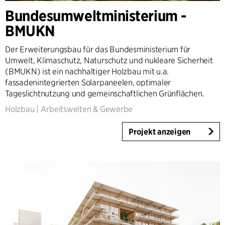
Architecture & Interior Design
Bundesumweltministerium -
Landscape & Urbanism
BMUKN
Healthcare
Product Design
Der Erweiterungsbau für das Bundesministerium für
Client Consultancy
Umwelt, Klimaschutz, Naturschutz und nukleare Sicherheit
(BMUKN) ist ein nachhaltiger Holzbau mit u.a.
Workplace Design
fassadenintegrierten Solarpaneelen, optimaler
Tageslichtnutzung und gemeinschaftlichen Grünflächen.
Jahr
Holzbau
|
Arbeitswelten & Gewerbe
2025-2026
2023-2024
Projekt anzeigen
2021-2022
2010-2020
2000-2009
1923-1999
Land