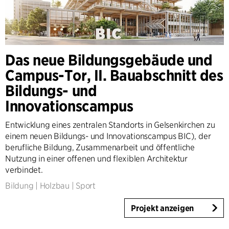
Dänemark
Norwegen
Schweden
United Kingdom
Das neue Bildungsgebäude und
Deutschland
Campus-Tor, II. Bauabschnitt des
Andere
Bildungs- und
Innovationscampus
Entwicklung eines zentralen Standorts in Gelsenkirchen zu
einem neuen Bildungs- und Innovationscampus BIC), der
berufliche Bildung, Zusammenarbeit und öffentliche
Nutzung in einer offenen und flexiblen Architektur
verbindet.
Bildung
|
Holzbau
|
Sport
Projekt anzeigen