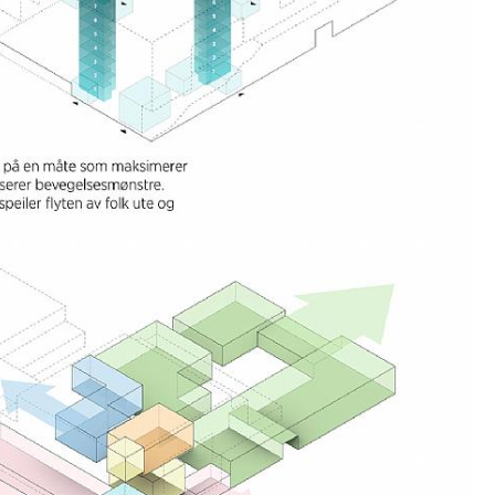
afen erleuchten.
e sind auf die örtliche Natur und den Charakter
chtet. Der Hafenpark ist ein neuer Treffpunkt
nd Wasser, wo man spielen, entspannen und
hwimmen und die Sauna nutzen kann. Der Park
ürliche Lösungen zur Bewältigung von
 Gezeiten.
 Energie-Plus-Gebäude zu werden, zertifiziert nach
Standard "Sehr Gut", das Energie durch
dem Dach und der Fassade erzeugt und dabei
 geringem CO2-Fußabdruck verwendet.