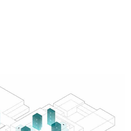
en und unterschiedliche Ausblicke auf den Fjord,
 Berge genießen. Dies bietet auch Schülern und
lichkeit, sich zu treffen und Einblicke in die
ewinnen.
bäudes besteht aus einer Betonstruktur und
ächer, die schwere Maschinen und einen hohen
igen. Oberhalb des Sockels ist die Konstruktion
en ergibt dies einen robusten und warmen
s Wohlbefinden und ein gutes Raumklima
R SCHULZEIT
n Treffpunkt für die gesamte Stadt, mit
rassen auf verschiedenen Ebenen und
ie nach der Schulzeit genutzt werden können,
 im Konzertsaal, Tanzkurse in den Tanzstudios
er Bibliothek. Abends werden die Aktivitäten