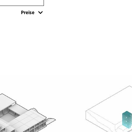
Etagen hinaufgeh
Preise
die Stadt und die
Besuchern die Mög
Aktivitäten zu g
Die Basis des Ge
beherbergt die F
Platzbedarf benöt
aus Holz. Zusamm
Ausdruck, der da
fördert.
AUSSERHALB DE
Die Schule ist ei
zugänglichen Ter
Einrichtungen, d
darunter Konzerte
und Vorträge in d