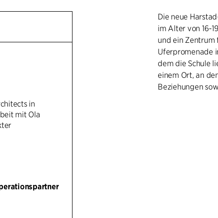
Die neue Harstad-
im Alter von 16-1
und ein Zentrum f
Uferpromenade in
dem die Schule l
einem Ort, an d
Beziehungen sowo
chitects in
Die Schule bietet
eit mit Ola
Unterrichtsräume
kter
Unterrichtsmetho
projektbasierter 
Schule einladend
Funktionen. Gleich
inkludierende un
perationspartner
einbezogen werden
zugänglich und bi
Ausstellungen. Du