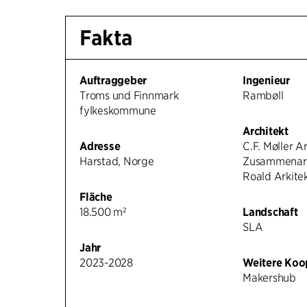
Fakta
Auftraggeber
Ingenieur
Troms und Finnmark
Rambøll
fylkeskommune
Architekt
Adresse
C.F. Møller Ar
Harstad, Norge
Zusammenarb
Roald Arkite
Fläche
18.500 m²
Landschaft
SLA
Jahr
2023-2028
Weitere Koo
Makershub