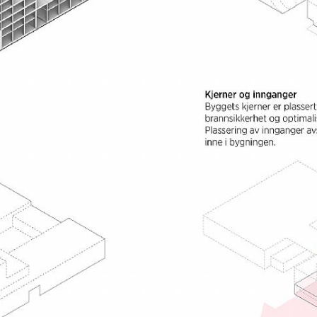
der Schule den H
Die Außenbereich
der Küste ausgeri
zwischen Stadt u
sogar im Meer sc
umfasst auch nat
Regenwasser und
Das Ziel ist, ein
dem BREEAM NOR-
Solarzellen auf 
Materialien mit