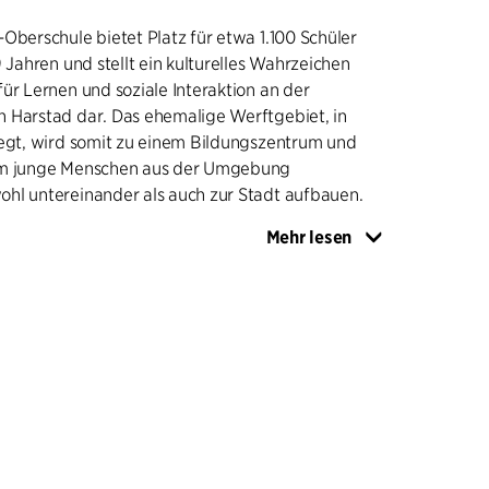
Oberschule bietet Platz für etwa 1.100 Schüler
9 Jahren und stellt ein kulturelles Wahrzeichen
ür Lernen und soziale Interaktion an der
 Harstad dar. Das ehemalige Werftgebiet, in
iegt, wird somit zu einem Bildungszentrum und
em junge Menschen aus der Umgebung
hl untereinander als auch zur Stadt aufbauen.
Mehr lesen
 praktische und ebenso theoretische Fächer. Die
 sind flexibel und können für verschiedene
den genutzt werden, einschließlich
interdisziplinärer Bildung. Insgesamt wirkt die
 und offen, mit sich überschneidenden
zeitig ist die Schule so gestaltet, dass eine
d sichere Umgebung geschaffen wird, in der alle
. Die Dachterrassen sind für die Öffentlichkeit
eten Platz für Aktivitäten, Treffpunkte und
rch einen vertikalen Lichthof kann man die