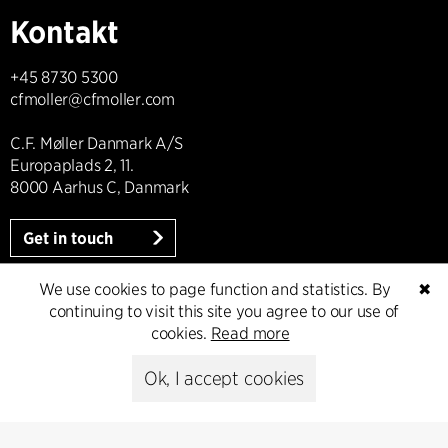
Kontakt
+45 8730 5300
cfmoller@cfmoller.com
C.F. Møller Danmark A/S
Europaplads 2, 11.
8000 Aarhus C, Danmark
Get in touch
We use cookies to page function and statistics. By
✖
continuing to visit this site you agree to our use of
Presse
cookies.
Read more
Ok, I accept cookies
Head of Communications
Peter Sikker Rasmussen
T +45 6193 6857