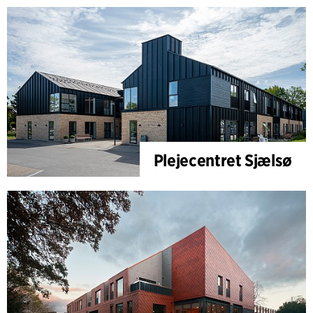
Plejecentret Sjælsø