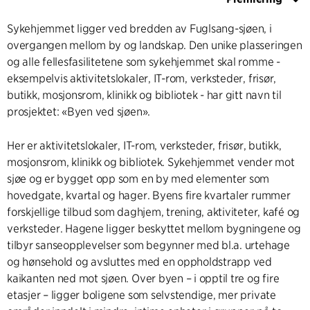
Sykehjemmet ligger ved bredden av Fuglsang-sjøen, i
overgangen mellom by og landskap. Den unike plasseringen
og alle fellesfasilitetene som sykehjemmet skal romme -
eksempelvis aktivitetslokaler, IT-rom, verksteder, frisør,
butikk, mosjonsrom, klinikk og bibliotek - har gitt navn til
prosjektet: «Byen ved sjøen».
Her er aktivitetslokaler, IT-rom, verksteder, frisør, butikk,
mosjonsrom, klinikk og bibliotek. Sykehjemmet vender mot
sjøe og er bygget opp som en by med elementer som
hovedgate, kvartal og hager. Byens fire kvartaler rummer
forskjellige tilbud som daghjem, trening, aktiviteter, kafé og
verksteder. Hagene ligger beskyttet mellom bygningene og
tilbyr sanseopplevelser som begynner med bl.a. urtehage
og hønsehold og avsluttes med en oppholdstrapp ved
kaikanten ned mot sjøen. Over byen – i opptil tre og fire
etasjer – ligger boligene som selvstendige, mer private