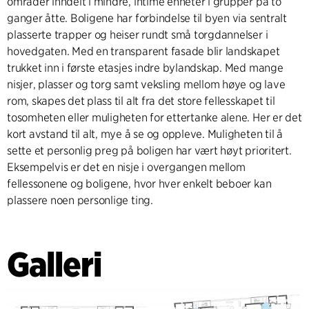
områder inndelt i mindre, intime enheter i grupper på to
ganger åtte. Boligene har forbindelse til byen via sentralt
plasserte trapper og heiser rundt små torgdannelser i
hovedgaten. Med en transparent fasade blir landskapet
trukket inn i første etasjes indre bylandskap. Med mange
nisjer, plasser og torg samt veksling mellom høye og lave
rom, skapes det plass til alt fra det store fellesskapet til
tosomheten eller muligheten for ettertanke alene. Her er det
kort avstand til alt, mye å se og oppleve. Muligheten til å
sette et personlig preg på boligen har vært høyt prioritert.
Eksempelvis er det en nisje i overgangen mellom
fellessonene og boligene, hvor hver enkelt beboer kan
plassere noen personlige ting.
Galleri