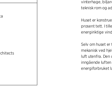
vinterhage, bilja
teknisk rom og ad
ca
Huset er konstru
prosent tett. I ti
energiriktige vin
Selv om huset er t
mekanisk ved hjel
rchitects
luft utenfra. Den
inngående luften 
energiforbruket l