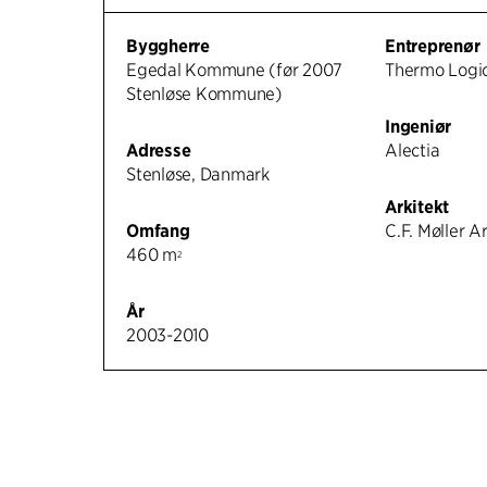
Byggherre
Entreprenør
Egedal Kommune (før 2007
Thermo Logi
Stenløse Kommune)
Ingeniør
Adresse
Alectia
Stenløse, Danmark
Arkitekt
Omfang
C.F. Møller A
460 m
2
År
2003-2010