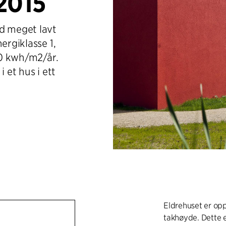
 2015
ed meget lavt
ergiklasse 1,
30 kwh/m2/år.
 et hus i ett
Eldrehuset er opp
takhøyde. Dette 