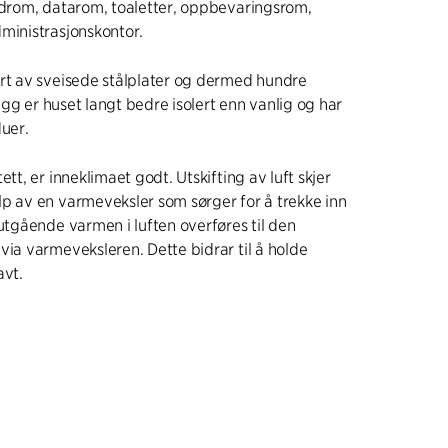
rdrom, datarom, toaletter, oppbevaringsrom,
ministrasjonskontor.
ert av sveisede stålplater og dermed hundre
llegg er huset langt bedre isolert enn vanlig og har
duer.
ett, er inneklimaet godt. Utskifting av luft skjer
p av en varmeveksler som sørger for å trekke inn
 utgående varmen i luften overføres til den
via varmeveksleren. Dette bidrar til å holde
avt.