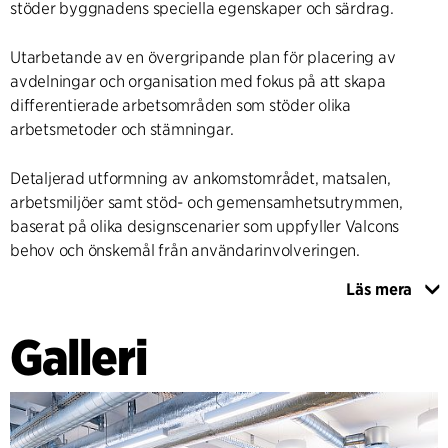
stöder byggnadens speciella egenskaper och särdrag.
Utarbetande av en övergripande plan för placering av
avdelningar och organisation med fokus på att skapa
differentierade arbetsområden som stöder olika
arbetsmetoder och stämningar.
Detaljerad utformning av ankomstområdet, matsalen,
arbetsmiljöer samt stöd- och gemensamhetsutrymmen,
baserat på olika designscenarier som uppfyller Valcons
behov och önskemål från användarinvolveringen.
Läs mera
Förberedelse av ett inventeringsprojekt inklusive
kravspecifikationer för ny inventering, koncept för
Galleri
användning av befintlig inventering, som baseras på en
inventeringsbudget som utarbetas utifrån de önskade
inredningsscenarierna.
PROCESSHANTERING & ANVÄNDARINVOLVERING