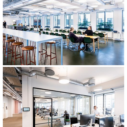
Löpande möten med styrgruppen och projektgruppen.
Inrättande av användargrupper för att stärka
engagemanget och ägarskapet i processen. Anordnande av
workshoppar med fokus på identitet som en del av det
efterföljande utarbetandet av en designguide och med
fokus på funktionalitet i samband med framtida disposition
av hyresavtalet.
Planering av referensbesök på relevanta platser som kan ge
inspiration och utgöra en gemensam utgångspunkt i
diskussionen om den framtida arbetsmiljön.
Underlättande av en tvärvetenskaplig ambassadörsgrupp
som fokuserar på framtida arbetsmetoder och
arbetsuppgifter.