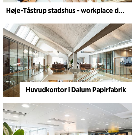
Høje-Tåstrup stadshus - workplace design
Huvudkontor i Dalum Papirfabrik