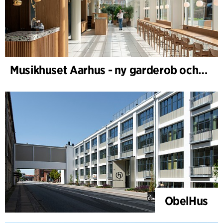
Musikhuset Aarhus - ny garderob och café- och foajébar
ObelHus