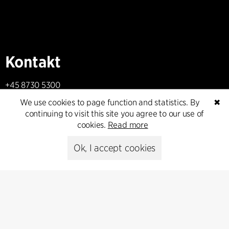
Kontakt
+45 8730 5300
cfmoller@cfmoller.com
We use cookies to page function and statistics. By
✖
continuing to visit this site you agree to our use of
C.F. Møller Danmark A/S
cookies.
Read more
Europaplads 2, 11.
8000 Aarhus C, Danmark
Ok, I accept cookies
Get in touch
Presse