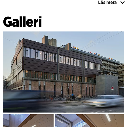
Läs mera
Ombyggnationerna gav samtidigt möjlighet att kunna
arbeta med en helhetslösning för återskapande och
Galleri
renovering av byggnadens fasader, för att få bra
dagsljusförhållanden till arbetsplatserna i byggnaden och
samtidigt skapa en fasad som var anpassad för byggnadens
arkitektur och ursprungliga fasadelement. För fasaderna
mot öst och syd anpassades de befintliga, stängda
panelfasaderna och fick genomgående fönsterband som till
sin geometri och form överensstämmer med Panum i övrigt.
I bottenvåningens massiva murade bas upprepades de
karakteristiska genomgående fönstergluggarna i murverket
för att skapa tillräckliga ljusförhållanden för
kontorsplatserna här, och mellan bottenvåningen och
våning ett skapades genombrytningar med markanta
takfönster för att leda ned dagsljuset genom byggnaden.