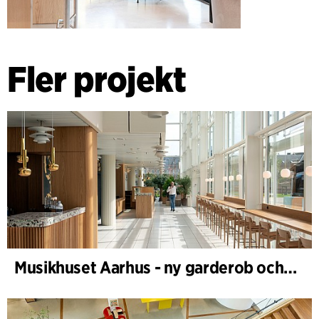
Fler projekt
Musikhuset Aarhus - ny garderob och café- och foajébar