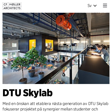
Sv
DTU Skylab
Med en önskan att etablera nästa generation av DTU Skylab
fokuserar projektet på synergier mellan studenter och