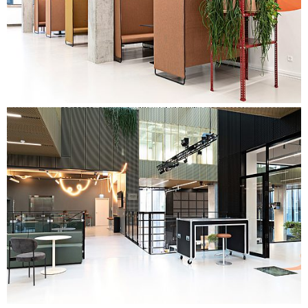
Underlättande av program för användarinvolvering med
fokus på engagemang och anpassning av förväntningar i
projektets inledande faser. Underlättande av workshops
med externa intressenter för att skapa de bästa
förutsättningarna för utveckling av en innovationsmiljö där
företag och studenter möts.
Utformning av processen för inflyttning och genomförande
av dialogmöten med chefer om genomförande av
aktivitetsbaserat arbete. Underlättande av workshops med
anställda om användningen av byggnaden, baserat på de
uppgifter som samlats in under programmeringsfasen.
Insamling av input från workshoparna som grund för
detaljerad utformning och kravspecifikation av möbler.