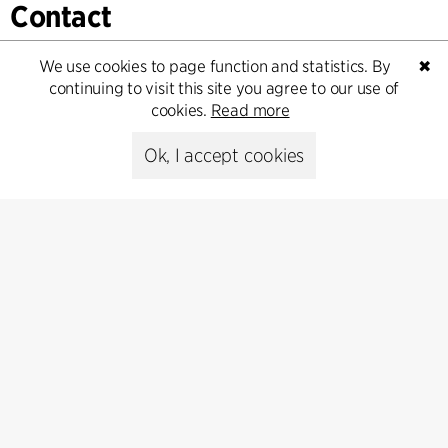
Contact
Feel free to contact us for more information or business
We use cookies to page function and statistics. By
✖
inquiries.
continuing to visit this site you agree to our use of
cookies.
Read more
Go to Contact
Ok, I accept cookies
Kontakt
+45 8730 5300
cfmoller@cfmoller.com