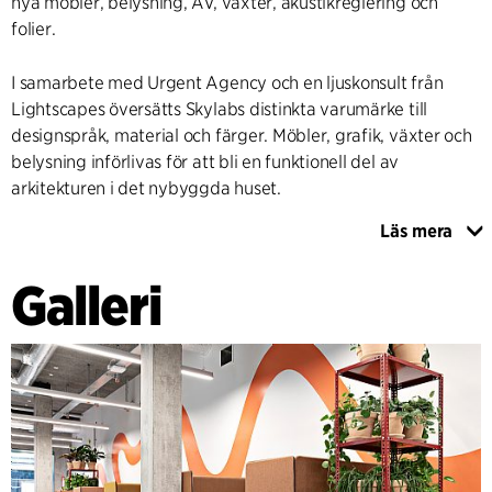
nya möbler, belysning, AV, växter, akustikreglering och
folier.
I samarbete med Urgent Agency och en ljuskonsult från
Lightscapes översätts Skylabs distinkta varumärke till
designspråk, material och färger. Möbler, grafik, växter och
belysning införlivas för att bli en funktionell del av
arkitekturen i det nybyggda huset.
Läs mera
Förberedelse av detaljerad inredning, inklusive
personalplacering och prioritering i förhållande till budget, i
Galleri
samarbete med Skylabs ledning.
PROCESSHANTERING OCH ANVÄNDARINVOLVERING
Processplanering och förvaltning av
programplaneringsfasen i dialog med kunden och
användarna. Fokus på samordning och snabb
kommunikation i alla faser.