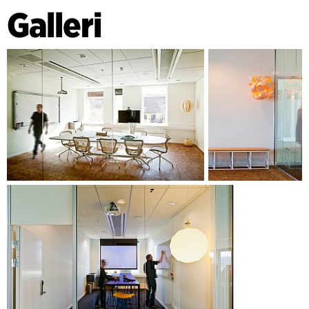
av alla arbetsmiljöer, mötesrum och matsal. Utarbetande av
Galleri
funktionella anbud för möbler i arbetsmiljöerna samt
specifika val av möbler och färger för alla andra områden i
byggnaden. Samordning med möbelleverantörer och
efterföljande uppföljning, installation och felgranskning av
möblerna.
PROCESSHANTERING OCH ANVÄNDARINVOLVERING
Anordnande av en ledningsworkshop med fokus på att
formulera mål och ramar för projektet. Underlättande av
ledningsmöten under hela processen för att säkerställa
engagemang och kunskap om projektet.
Involvering av de anställda genom användargrupper,
workshops och dialogmöten med fokus på identitet och
inredning för att säkerställa att utvecklingen av designidéen
och valet av inredning baseras på en tydligt formulerad
identitet för Astellas nordiska huvudkontor.