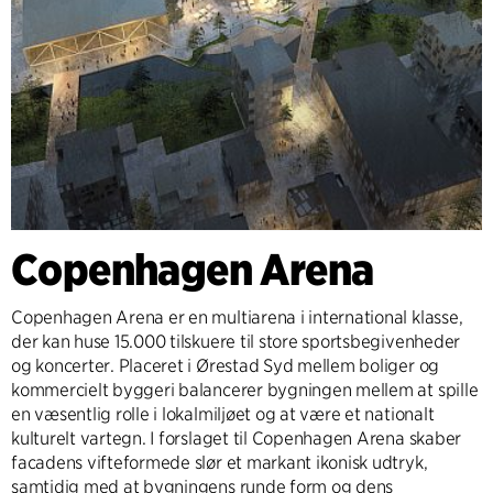
Copenhagen Arena
Copenhagen Arena er en multiarena i international klasse,
der kan huse 15.000 tilskuere til store sportsbegivenheder
og koncerter. Placeret i Ørestad Syd mellem boliger og
kommercielt byggeri balancerer bygningen mellem at spille
en væsentlig rolle i lokalmiljøet og at være et nationalt
kulturelt vartegn. I forslaget til Copenhagen Arena skaber
facadens vifteformede slør et markant ikonisk udtryk,
samtidig med at bygningens runde form og dens