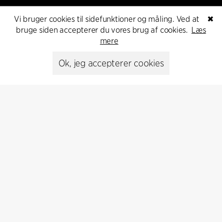
Vi bruger cookies til sidefunktioner og måling. Ved at
✖
bruge siden accepterer du vores brug af cookies.
Læs
mere
Kontakt
Ok, jeg accepterer cookies
+45 8730 5300
cfmoller@cfmoller.com
C.F. Møller Danmark A/S
Europaplads 2, 11.
8000 Aarhus C, Danmark
Kontakt os
Presse