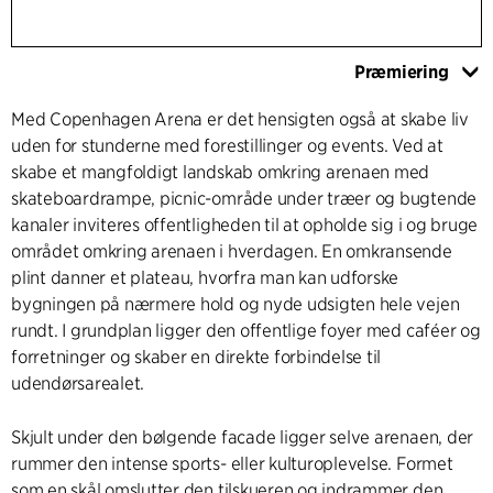
Præmiering
Med Copenhagen Arena er det hensigten også at skabe liv
uden for stunderne med forestillinger og events. Ved at
skabe et mangfoldigt landskab omkring arenaen med
skateboardrampe, picnic-område under træer og bugtende
kanaler inviteres offentligheden til at opholde sig i og bruge
området omkring arenaen i hverdagen. En omkransende
plint danner et plateau, hvorfra man kan udforske
bygningen på nærmere hold og nyde udsigten hele vejen
rundt. I grundplan ligger den offentlige foyer med caféer og
forretninger og skaber en direkte forbindelse til
udendørsarealet.
Skjult under den bølgende facade ligger selve arenaen, der
rummer den intense sports- eller kulturoplevelse. Formet
som en skål omslutter den tilskueren og indrammer den