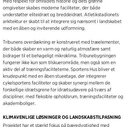
Med respekt for områdets historie og dets grønne
omgivelser skabes moderne faciliteter, der både
understøtter eliteidræt og breddeidræt. Atletikstadionets
arkitektur er skabt til at integrere sig nænsomt i landskabet
med en åben og inviterende udformning.
Tribunens overdækning er konstrueret med træelementer,
der både skaber en varm og naturlig atmosfære samt
bidrager til et behageligt mikroklima. Tribunebygningen
fungerer ikke kun som tilskuerområde, men også som en
aktiv del af træningsfaciliteterne. Sportens Hus bliver et
knudepunkt med en åben stueetage, der integrerer
cykelsportens faciliteter og skaber synergi mellem de
forskellige idrætsgrene for idrætsudøvere på tværs af
discipliner, med fleksible opholdsrum, træningsfaciliteter og
akademiboliger.
KLIMAVENLIGE LØSNINGER OG LANDSKABSTILPASNING
Projektet har et stærkt fokus på bæredygtighed med