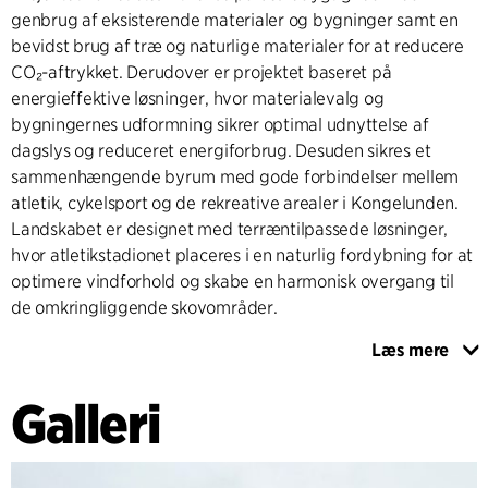
genbrug af eksisterende materialer og bygninger samt en
bevidst brug af træ og naturlige materialer for at reducere
CO₂-aftrykket. Derudover er projektet baseret på
energieffektive løsninger, hvor materialevalg og
bygningernes udformning sikrer optimal udnyttelse af
dagslys og reduceret energiforbrug. Desuden sikres et
sammenhængende byrum med gode forbindelser mellem
atletik, cykelsport og de rekreative arealer i Kongelunden.
Landskabet er designet med terræntilpassede løsninger,
hvor atletikstadionet placeres i en naturlig fordybning for at
optimere vindforhold og skabe en harmonisk overgang til
de omkringliggende skovområder.
Læs mere
Med det nye atletikstadion og Sportens Hus skabes en
moderne idrætsdestination, der fremmer aktivitet,
Galleri
fællesskab og livskvalitet for Aarhus’ borgere i generationer
frem.