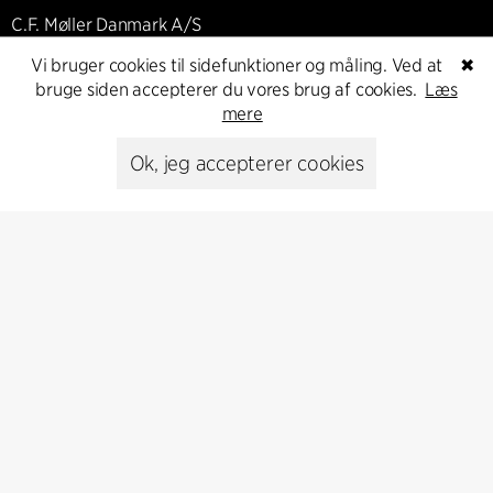
C.F. Møller Danmark A/S
Europaplads 2, 11.
Vi bruger cookies til sidefunktioner og måling. Ved at
✖
8000 Aarhus C, Danmark
bruge siden accepterer du vores brug af cookies.
Læs
mere
Kontakt os
Ok, jeg accepterer cookies
Presse
Head of Communications
Peter Sikker Rasmussen
T +45 6193 6857
psr@cfmoller.com
Media library