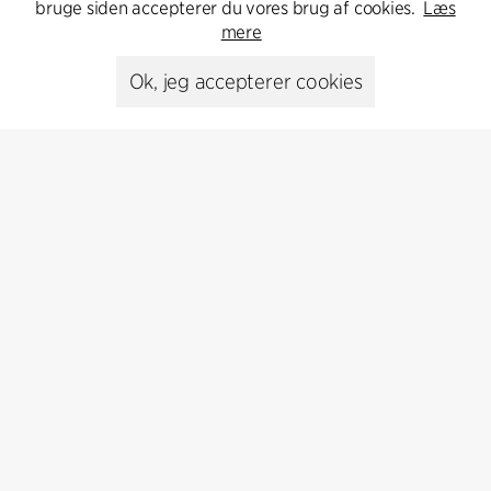
Kontakt os
bruge siden accepterer du vores brug af cookies.
Læs
mere
Ok, jeg accepterer cookies
Presse
Head of Communications
Peter Sikker Rasmussen
T +45 6193 6857
psr@cfmoller.com
Media library
Abonnér
Abonnér på vores nyhedsbrev og få de seneste
arkitekturnyheder