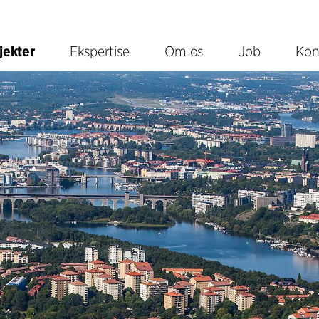
jekter
Ekspertise
Om os
Job
Kon