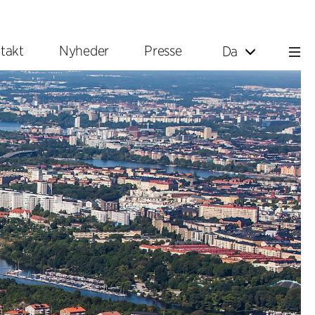
takt
Nyheder
Presse
Da