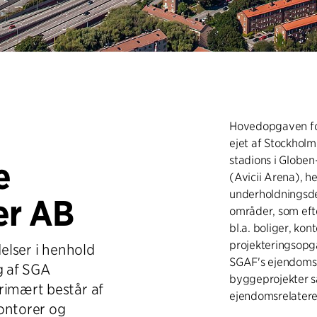
Hovedopgaven for
ejet af Stockholm
stadions i Globe
e
(Avicii Arena), 
underholdningsde
er AB
områder, som efter
bl.a. boliger, ko
projekteringsopg
delser i henhold
SGAF's ejendomsp
g af SGA
byggeprojekter s
rimært består af
ejendomsrelater
ontorer og